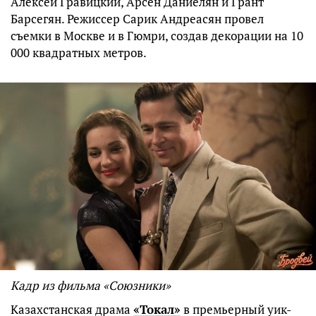
Алексей Гравицкий, Арсен Даниелян и Грант
Барсегян. Режиссер Сарик Андреасян провел
съемки в Москве и в Гюмри, создав декорации на 10
000 квадратных метров.
Кадр из фильма «
Союзники
»
Казахстанская драма
«Токал»
в премьерный уик-