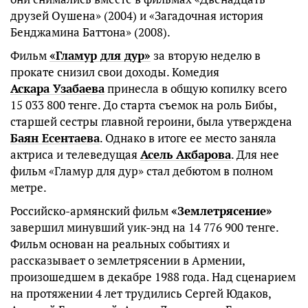
друзей Оушена» (2004) и «Загадочная история
Бенджамина Баттона» (2008).
Фильм
«Гламур для дур»
за вторую неделю в
прокате снизил свои доходы. Комедия
Аскара Узабаева
принесла в общую копилку всего
15 033 800 тенге. До старта съемок на роль Бибы,
старшей сестры главной героини, была утверждена
Баян Есентаева
. Однако в итоге ее место заняла
актриса и телеведущая
Асель Акбарова
. Для нее
фильм «Гламур для дур» стал дебютом в полном
метре.
Российско-армянский фильм
«Землетрясение»
завершил минувший уик-энд на 14 776 900 тенге.
Фильм основан на реальных событиях и
рассказывает о землетрясении в Армении,
произошедшем в декабре 1988 года. Над сценарием
на протяжении 4 лет трудились Сергей Юдаков,