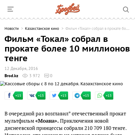
Новости
Казахстанское кино
Фильм «Токал» собрал в прокате более 10 миллионов тенге
Фильм «Токал» собрал в
прокате более 10 миллионов
тенге
12 Декабря, 2016
Brod.kz
3 972
0
+15
+15
+15
+15
+15
В очередной раз возглавил* отечественный прокат
мультфильм
«Моана».
Приключения новой
диснеевской принцессы собрали 210 709 180 тенге.