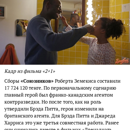
Кадр из фильма «
2+1
»
Сборы
«Союзников»
Роберта Земекиса составили
17 724 120 тенге. По первоначальному сценарию
главный герой был франко-канадским агентом
контрразведки. Но после того, как на роль
утвердили Брэда Питта, героя изменили на
британского агента. Для Брэда Питта и Джареда
Харриса это уже третья совместная работа. Ранее
они снимались вместе в фильмах «Двенадцать