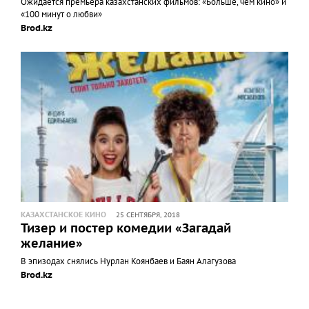
Ожидается премьера казахстанских фильмов: «Больше, чем кино» и
«100 минут о любви»
Brod.kz
КАЗАХСТАНСКОЕ КИНО
25 СЕНТЯБРЯ, 2018
Тизер и постер комедии «Загадай
желание»
В эпизодах снялись Нурлан Коянбаев и Баян Алагузова
Brod.kz