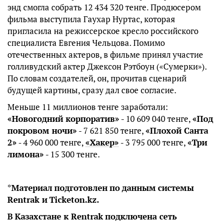
энд смогла собрать 12 434 320 тенге. Продюсером
фильма выступила Гаухар Нуртас, которая
пригласила на режиссерское кресло российского
специалиста Евгения Чельцова. Помимо
отечественных актеров, в фильме принял участие
голливудский актер Джексон Рэтбоун («Сумерки»).
По словам создателей, он, прочитав сценарий
будущей картины, сразу дал свое согласие.
Меньше 11 миллионов тенге заработали:
«Новогодний корпоратив»
- 10 609 040 тенге,
«Под
покровом ночи»
- 7 621 850 тенге,
«Плохой Санта
2»
- 4 960 000 тенге,
«Хакер»
- 3 795 000 тенге,
«Три
лимона»
- 15 300 тенге.
*
Материал
подготовлен
по
данным
системы
Rentrak и
Ticketon.kz.
В
Казахстане к Rentrak
подключена сеть