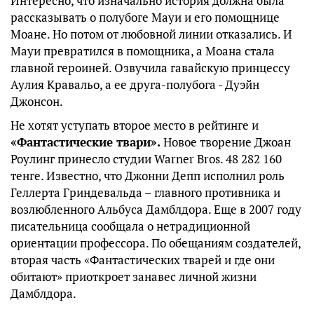
Интересно, что изначально история должна была
рассказывать о полубоге Мауи и его помощнице
Моане. Но потом от любовной линии отказались. И
Мауи превратился в помощника, а Моана стала
главной героиней. Озвучила гавайскую принцессу
Аулия Кравальо, а ее друга-полубога - Дуэйн
Джонсон.
Не хотят уступать второе место в рейтинге и
«Фантастические твари».
Новое творение Джоан
Роулинг принесло студии Warner Bros. 48 282 160
тенге. Известно, что Джонни Депп исполнил роль
Геллерта Гриндевальда – главного противника и
возлюбленного Альбуса Дамблдора. Еще в 2007 году
писательница сообщала о нетрадиционной
ориентации профессора. По обещаниям создателей,
вторая часть «Фантастических тварей и где они
обитают» приоткроет занавес личной жизни
Дамблдора.