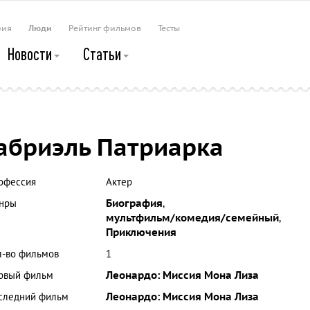
рия
Люди
Рейтинг фильмов
Тесты
Новости
Статьи
абриэль Патриарка
офессия
Актер
нры
Биография
,
мультфильм/комедия/семейный
,
Приключения
л-во фильмов
1
рвый фильм
Леонардо: Миссия Мона Лиза
следний фильм
Леонардо: Миссия Мона Лиза