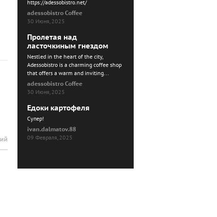
https://adessobistro.net/
adessobistro Coffee
30 Июня, 2025
Пролетая над
ласточкиным гнездом
Nestled in the heart of the city,
Adessobistro is a charming coffee shop
that offers a warm and inviting...
adessobistro Coffee
30 Июня, 2025
Едоки картофеля
Cупер!
ivan.dalmatov.88
09 Февраля, 2025
рий