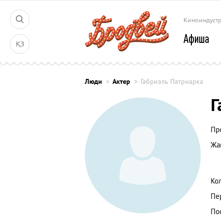
Киноиндуст
Афиша
ҚЗ
Люди
Актер
Габриэль Патриарка
Г
Пр
Жа
Ко
Пе
По