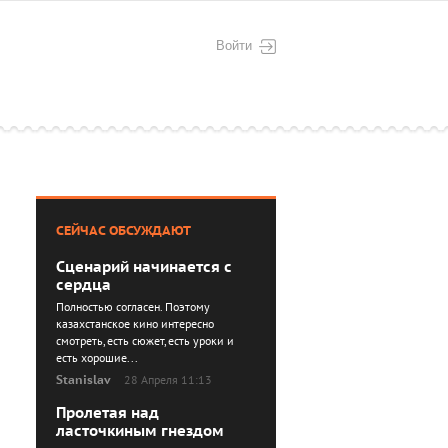
Войти
СЕЙЧАС ОБСУЖДАЮТ
Сценарий начинается с
сердца
Полностью согласен. Поэтому
казахстанское кино интересно
смотреть, есть сюжет, есть уроки и
есть хорошие...
Stanislav
28 Апреля 11:13
Пролетая над
ласточкиным гнездом