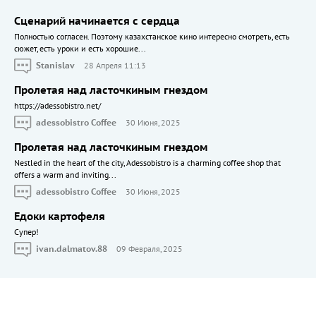
Сценарий начинается с сердца
Полностью согласен. Поэтому казахстанское кино интересно смотреть, есть
сюжет, есть уроки и есть хорошие...
Stanislav
28 Апреля 11:13
Пролетая над ласточкиным гнездом
https://adessobistro.net/
adessobistro Coffee
30 Июня, 2025
Пролетая над ласточкиным гнездом
Nestled in the heart of the city, Adessobistro is a charming coffee shop that
offers a warm and inviting...
adessobistro Coffee
30 Июня, 2025
Едоки картофеля
Cупер!
ivan.dalmatov.88
09 Февраля, 2025