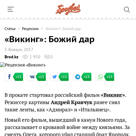
Cтатьи
Рецензии
«Викинг»: Божий дар
«Викинг»: Божий дар
5 Января, 2017
Brod.kz
2 950
0
+15
+15
+15
+15
+15
В прокате стартовал российский фильм
«Викинг»
.
Режиссер картины
Андрей
Кравчук
ранее снял
такие ленты, как «Адмирал» и «Итальянец».
Новый его фильм, вышедший в канун Нового года,
рассказывает о кровавой войне между князьями. За
смерть Олега, которого убил старший брат Ярополк,