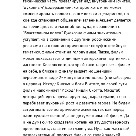
техническая часть превалирует над внутренним (считай,
"духовным")содержанием, которое хоть и не может
компенсировать полностью все косяки сценаристов, но
кое-где сглаживает общее впечатление. Акцент делается
на зрелищность и масштабность, да, в сравнении с
"Властелином колец" Джексона фильм значительно
уступает, но в сравнении с другими российскими
релизами на около историческою - полуфэнтезийную
тематику, фильм стоит на голову выше. Также, фильм
может похвастаться отличными актерскими партиями, в
частности Козловского, который таки тащит весь фильм
на себе, а ближе к финалу выдает мощнейший
перфоманс в виде 2- минутного монолога (считай, сцена
в церкви). Исход: Князья и боги В итоге, по своей сути
фильм напоминает "Исход" Ридли Скотта. Масштаб
декораций здесь превалирует над характерами, экшн
перебивает духовный рост и развитие героев. Не будем
затрагивать все исторические аспекты, так как перед
нами художественный, а не документальный фильм. Да
и не думаю, что создатели хотели на эту достоверность
претендовать, ставя ее во главе угла. Ну, а как массовый
развлекательный продукт, фильм со своей задачей