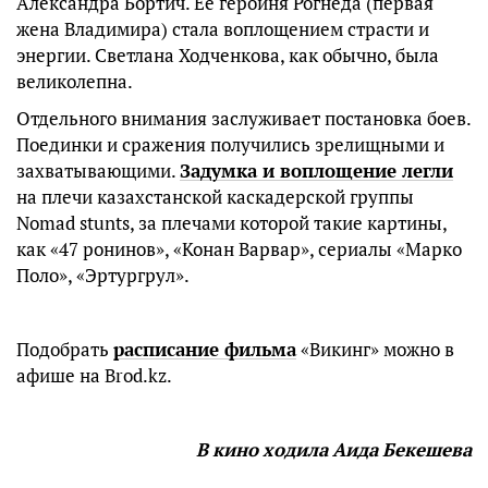
Александра Бортич. Ее героиня Рогнеда (первая
жена Владимира) стала воплощением страсти и
энергии. Светлана Ходченкова, как обычно, была
великолепна.
Отдельного внимания заслуживает постановка боев.
Поединки и сражения получились зрелищными и
захватывающими.
Задумка и воплощение легли
на плечи казахстанской каскадерской группы
Nomad stunts, за плечами которой такие картины,
как «47 ронинов», «Конан Варвар», сериалы «Марко
Поло», «Эртургрул».
Подобрать
расписание фильма
«Викинг» можно в
афише на Brod.kz.
В
кино
ходила
Аида
Бекешева