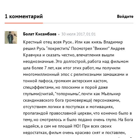
1 комментарий
Войдите
Болат Кисамбаев
30 июля 2017, 01:01
Крестный отец всея Руси.. Или как князь Владимир
решил Русь “покрестить” Посмотрел “Викинг” Андрея
Кравчука и сказать честно, впечатления вышли
неоднозначные. Это долгострой, работа над фильмом
шла более 7 лет, как итог этих работ, мы получили
многомиллионный эпос с религиозными замашками и
тонной пафоса, громким актерским кастом,
спецэффектами, но плоскими и порой даже
глупыми(считай, "топорнымы", почти как Мьёльнир
скандинавского бога громовержца) персонажами,
отсутствием логики в поступках и мотивациях,
пропагандой православной церкви, что конечно было в
тему, но смотрелось и было подано очень глупо. На Бога
надейся, а сам не плошай НО! При всех своих
недостатках, фильм очень красиво снят и поставлен,