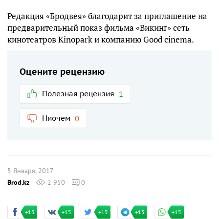
Редакция «Бродвея» благодарит за приглашение на
предварительный показ фильма «Викинг» сеть
кинотеатров Kinopark и компанию Good cinema.
Оцените рецензию
Полезная рецензия
1
Ниочем
0
5 Января, 2017
Brod.kz
2 950
0
+15
+15
+15
+15
+15