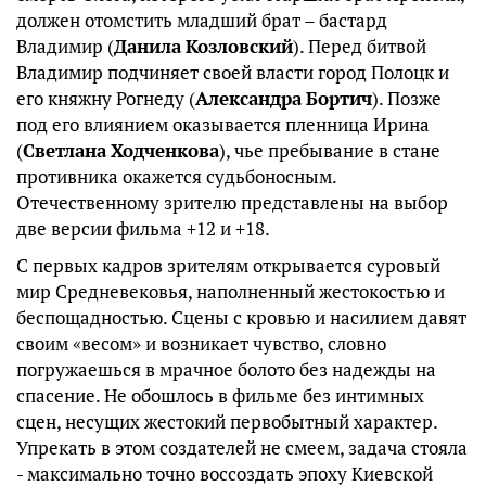
должен отомстить младший брат – бастард
Владимир (
Данила
Козловский
). Перед битвой
Владимир подчиняет своей власти город Полоцк и
его княжну Рогнеду (
Александра
Бортич
). Позже
под его влиянием оказывается пленница Ирина
(
Светлана
Ходченкова
), чье пребывание в стане
противника окажется судьбоносным.
Отечественному зрителю представлены на выбор
две версии фильма +12 и +18.
С первых кадров зрителям открывается суровый
мир Средневековья, наполненный жестокостью и
беспощадностью. Сцены с кровью и насилием давят
своим «весом» и возникает чувство, словно
погружаешься в мрачное болото без надежды на
спасение. Не обошлось в фильме без интимных
сцен, несущих жестокий первобытный характер.
Упрекать в этом создателей не смеем, задача стояла
- максимально точно воссоздать эпоху Киевской