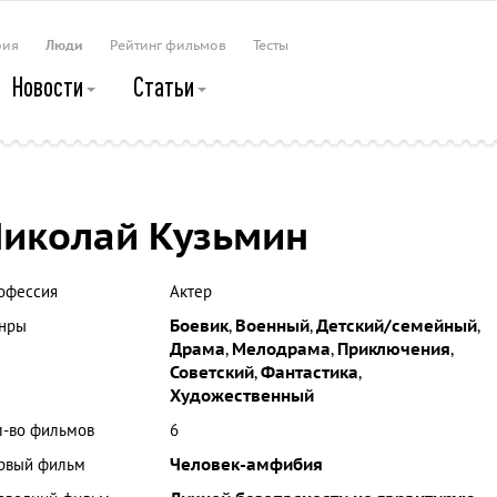
рия
Люди
Рейтинг фильмов
Тесты
Новости
Статьи
иколай Кузьмин
офессия
Актер
нры
Боевик
,
Военный
,
Детский/семейный
,
Драма
,
Мелодрама
,
Приключения
,
Советский
,
Фантастика
,
Художественный
л-во фильмов
6
рвый фильм
Человек-амфибия