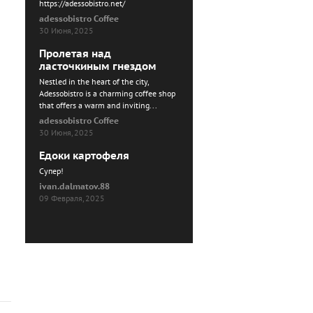
https://adessobistro.net/
adessobistro Coffee
30 Июня, 2025
Пролетая над
ласточкиным гнездом
Nestled in the heart of the city,
Adessobistro is a charming coffee shop
that offers a warm and inviting...
adessobistro Coffee
30 Июня, 2025
Едоки картофеля
Cупер!
ivan.dalmatov.88
09 Февраля, 2025