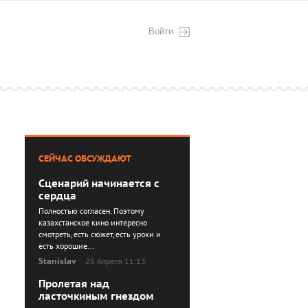
Войти
СЕЙЧАС ОБСУЖДАЮТ
Сценарий начинается с
сердца
Полностью согласен. Поэтому
казахстанское кино интересно
смотреть, есть сюжет, есть уроки и
есть хорошие...
Stanislav
28 Апреля 11:13
Пролетая над
ласточкиным гнездом