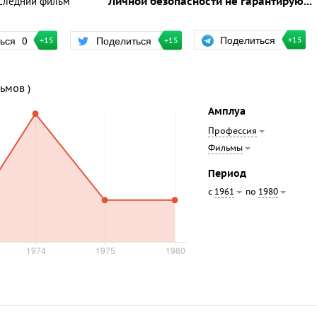
следний фильм
Личной безопасности не гарантирую...
Поделиться
ться
0
Поделиться
+15
+15
+15
льмов )
Амплуа
Профессия
Фильмы
Период
с
по
1961
1980