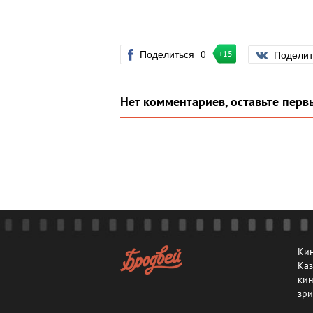
Поделиться
0
Подели
+15
Нет комментариев, оставьте перв
Кин
Каз
кин
зри