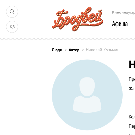
Киноиндуст
Афиша
ҚЗ
Люди
Актер
Николай Кузьмин
Н
Пр
Жа
Ко
Пе