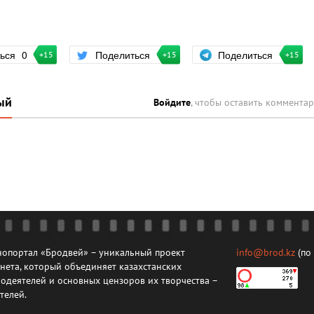
Поделиться
ться
0
Поделиться
+15
+15
+15
ый
Войдите
, чтобы оставить коммента
опортал «Бродвей» – уникальный проект
info@brod.kz
(по
нета, который объединяет казахстанских
одеятелей и основных цензоров их творчества –
телей.