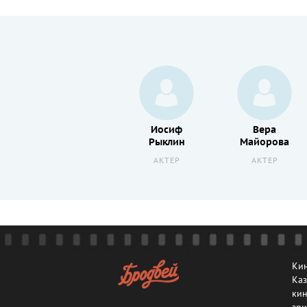
Константин
Иосиф
Вера
Сарынин
Рыклин
Майорова
АКТЕР
АКТЕР
АКТЕР
Кин
Каз
кин