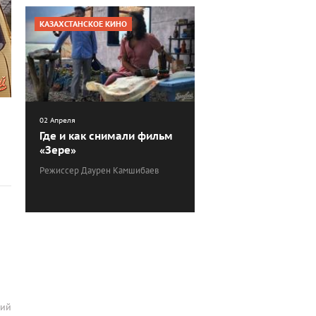
КАЗАХСТАНСКОЕ КИНО
02 Апреля
Где и как снимали фильм
«Зере»
Режиссер Даурен Камшибаев
рий