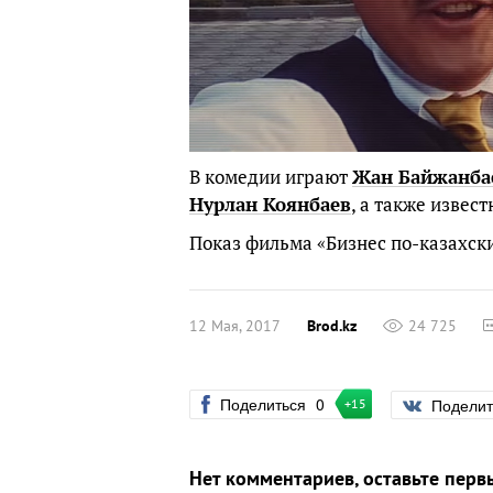
В комедии играют
Жан Байжанба
Нурлан Коянбаев
, а также извес
Показ фильма «Бизнес по-казахски
12 Мая, 2017
Brod.kz
24 725
Поделиться
0
Подели
+15
Нет комментариев, оставьте перв