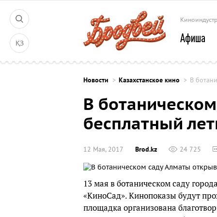
Киноиндуст
Афиша
ҚЗ
Новости
Казахстанское кино
В ботани
В ботаническом
бесплатный лет
12 Мая, 2017
Brod.kz
24 725
13 мая в ботаническом саду город
«КиноСад». Кинопоказы будут про
площадка организована благотво