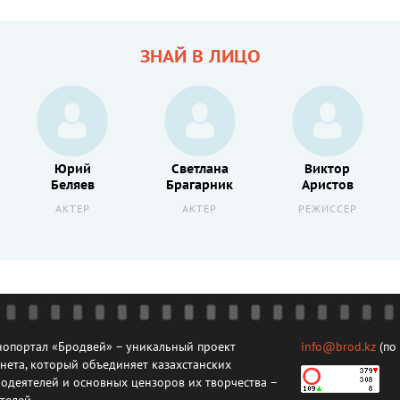
ЗНАЙ В ЛИЦО
Юрий
Светлана
Виктор
Беляев
Брагарник
Аристов
АКТЕР
АКТЕР
РЕЖИССЕР
опортал «Бродвей» – уникальный проект
info@brod.kz
(по
нета, который объединяет казахстанских
одеятелей и основных цензоров их творчества –