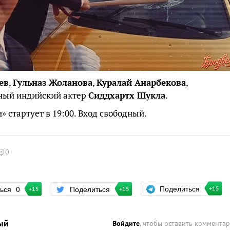
ев
,
Гульназ Жоланова
,
Куралай Анарбекова
,
тный индийский актер
Сиддхартх Шукла
.
» стартует в 19:00. Вход свободный.
0
Поделиться
ться
0
Поделиться
+15
+15
+15
ый
Войдите
, чтобы оставить коммента