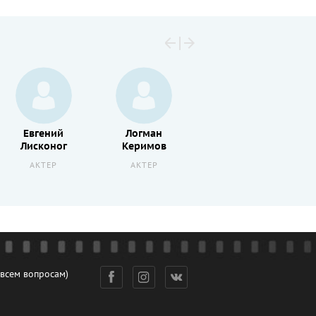
Евгений
Логман
Константин
Лисконог
Керимов
Сарынин
АКТЕР
АКТЕР
АКТЕР
 всем вопросам)