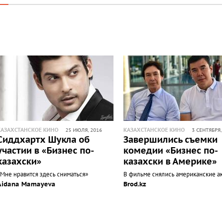
КАЗАХСТАНСКОЕ КИНО
КАЗАХСТАНСКОЕ КИНО
25 ИЮЛЯ, 2016
3 СЕНТЯБРЯ,
Сиддхартх Шукла об
Завершились съемки
участии в «Бизнес по-
комедии «Бизнес по-
казахски»
казахски в Америке»
«Мне нравится здесь сниматься»
В фильме снялись американские а
Aidana Mamayeva
Brod.kz