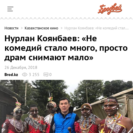
Новости
Казахстанское кино
Нурлан Коянбаев: «Не комедий стало много, просто драм снимают мало»
Нурлан Коянбаев: «Не
комедий стало много, просто
драм снимают мало»
26 Декабря, 2018
Brod.kz
3 255
0