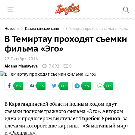
Новости
Казахстанское кино
В Темиртау проходят съемки фильма «Эго»
В Темиртау проходят съемки
фильма «Эго»
22 Октября, 2016
Aidana Mamayeva
7 892
0
+15
+15
+15
+15
+15
В Карагандинской области полным ходом идут
съемки полнометражного фильма «Эго». Автором
идеи и продюсером выступает
Торебек Уринов
, за
плечами которого две картины - «Заманчивый мир»
и «Расплата».