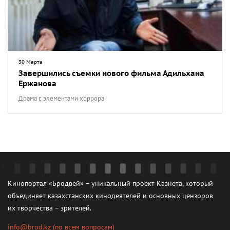
30 Марта
Завершились съемки нового фильма Адильхана
Ержанова
Драма с элементами хоррора
Кинопортал «Бродвей» – уникальный проект Казнета, который
объединяет казахстанских кинодеятелей и основных цензоров
их творчества – зрителей.
info@brod.kz
(по всем вопросам)