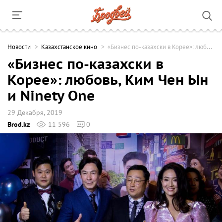
Новости
Казахстанское кино
«Бизнес по-казахски в Корее»: любовь, Ким Чен Ын и Ninety One
«Бизнес по-казахски в
Корее»: любовь, Ким Чен Ын
и Ninety One
29 Декабря, 2019
Brod.kz
11 596
0