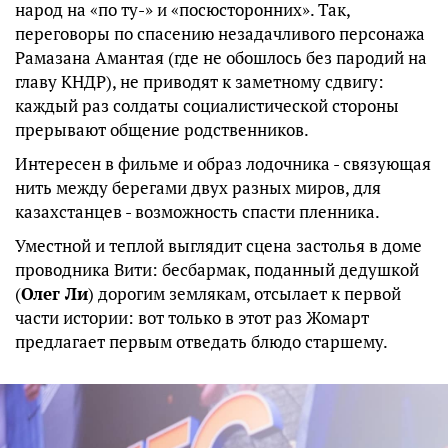
народ на «по ту-» и «посюсторонних». Так,
переговоры по спасению незадачливого персонажа
Рамазана Амантая (где не обошлось без пародий на
главу КНДР), не приводят к заметному сдвигу:
каждый раз солдаты социалистической стороны
прерывают общение родственников.
Интересен в фильме и образ лодочника - связующая
нить между берегами двух разных миров, для
казахстанцев - возможность спасти пленника.
Уместной и теплой выглядит сцена застолья в доме
проводника Вити: бесбармак, поданный дедушкой
(
Олег Ли
) дорогим землякам, отсылает к первой
части истории: вот только в этот раз Жомарт
предлагает первым отведать блюдо старшему.