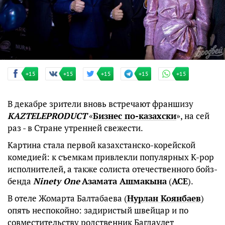
+15
+15
+15
+15
+15
В декабре зрители вновь встречают франшизу
KAZTELEPRODUCT
«
Бизнес по-казахски
», на сей
раз - в Стране утренней свежести.
Картина стала первой казахстанско-корейской
комедией: к съемкам привлекли популярных K-pop
исполнителей, а также солиста отечественного бойз-
бенда
Ninety One
Азамата Ашмакына
(
ACE
).
В отеле Жомарта Балтабаева (
Нурлан Коянбаев
)
опять неспокойно: задиристый швейцар и по
совместительству родственник Багдаулет