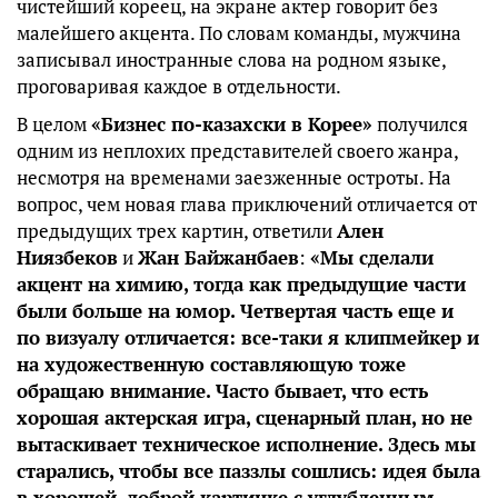
чистейший кореец, на экране актер говорит без
малейшего акцента. По словам команды, мужчина
записывал иностранные слова на родном языке,
проговаривая каждое в отдельности.
В целом
«Бизнес по-казахски в Корее»
получился
одним из неплохих представителей своего жанра,
несмотря на временами заезженные остроты. На
вопрос, чем новая глава приключений отличается от
предыдущих трех картин, ответили
Ален
Ниязбеков
и
Жан Байжанбаев
:
«Мы сделали
акцент на химию, тогда как предыдущие части
были больше на юмор. Четвертая часть еще и
по визуалу отличается: все-таки я клипмейкер и
на художественную составляющую тоже
обращаю внимание. Часто бывает, что есть
хорошая актерская игра, сценарный план, но не
вытаскивает техническое исполнение. Здесь мы
старались, чтобы все паззлы сошлись: идея была
в хорошей, доброй картинке с углубленным