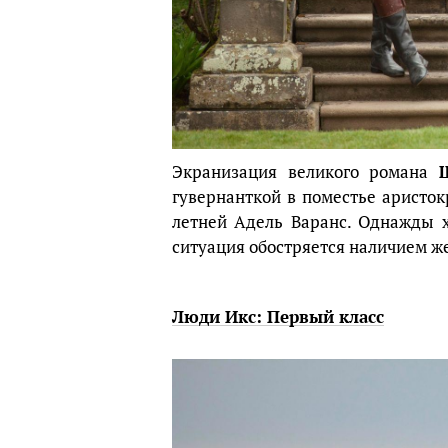
Экранизация великого романа
гувернанткой в поместье аристокр
летней Адель Варанс. Однажды х
ситуация обостряется наличием ж
Люди Икс: Первый класс