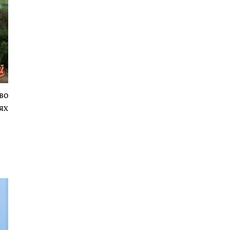
во
ях