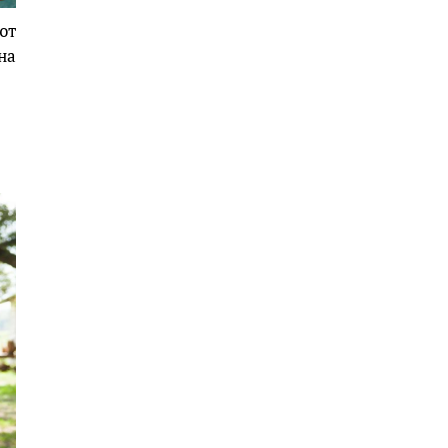
ют
на