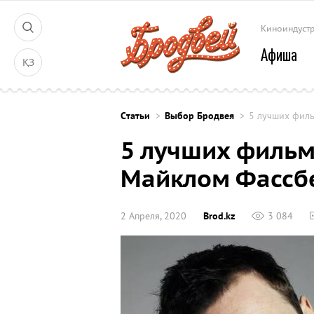
Киноиндуст
Афиша
ҚЗ
Cтатьи
Выбор Бродвея
5 лучших фил
5 лучших фильм
Майклом Фассб
2 Апреля, 2020
Brod.kz
3 084