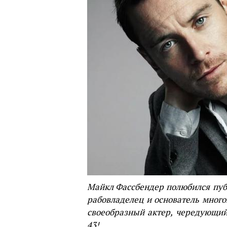
Майкл Фассбендер
полюбился пуб
рабовладелец и основатель мног
своеобразный актер, чередующи
43!