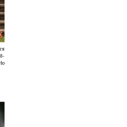
ся
8-
Но