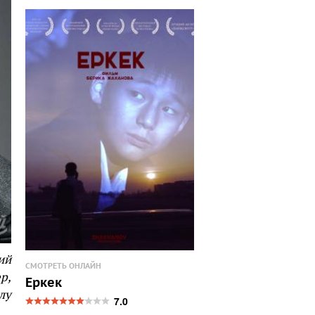
ий
СМОТРЕТЬ ОНЛАЙН
р,
Еркек
лу
7.0