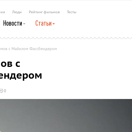
рия
Люди
Рейтинг фильмов
Тесты
Новости
Статьи
ьмов с Майклом Фассбендером
ов с
ендером
0