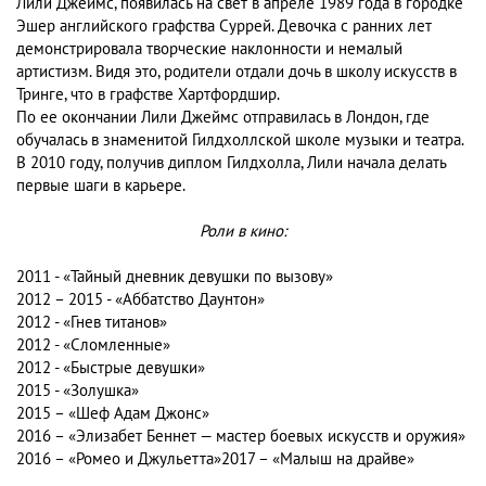
Лили Джеймс, появилась на свет в апреле 1989 года в городке
Эшер английского графства Суррей. Девочка с ранних лет
демонстрировала творческие наклонности и немалый
артистизм. Видя это, родители отдали дочь в школу искусств в
Тринге, что в графстве Хартфордшир.
По ее окончании Лили Джеймс отправилась в Лондон, где
обучалась в знаменитой Гилдхоллской школе музыки и театра.
В 2010 году, получив диплом Гилдхолла, Лили начала делать
первые шаги в карьере.
Роли в кино:
2011 - «Тайный дневник девушки по вызову»
2012 – 2015 - «Аббатство Даунтон»
2012 - «Гнев титанов»
2012 - «Сломленные»
2012 - «Быстрые девушки»
2015 - «Золушка»
​2015 – «Шеф Адам Джонс»
2016 – «Элизабет Беннет — мастер боевых искусств и оружия»
2016 – «Ромео и Джульетта»2017 – «Малыш на драйве»