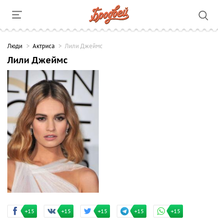
Люди
Актриса
Лили Джеймс
Лили Джеймс
+15
+15
+15
+15
+15