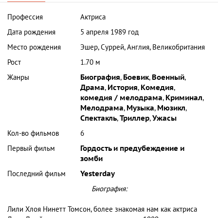
Профессия
Актриса
Дата рождения
5 апреля 1989 год
Место рождения
Эшер, Суррей, Англия, Великобритания
Рост
1.70 м
Жанры
Биография
,
Боевик
,
Военный
,
Драма
,
История
,
Комедия
,
комедия / мелодрама
,
Криминал
,
Мелодрама
,
Музыка
,
Мюзикл
,
Спектакль
,
Триллер
,
Ужасы
Кол-во фильмов
6
Первый фильм
Гордость и предубеждение и
зомби
Последний фильм
Yesterday
Биография:
Лили Хлоя Нинетт Томсон, более знакомая нам как актриса