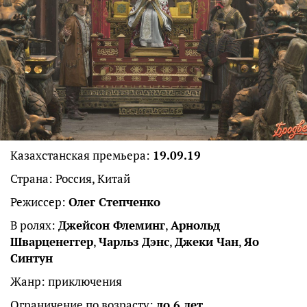
Казахстанская премьера:
19.09.19
Страна: Россия, Китай
Режиссер:
Олег Степченко
В ролях:
Джейсон Флеминг
,
Арнольд
Шварценеггер
,
Чарльз Дэнс
,
Джеки Чан
,
Яо
Синтун
Жанр: приключения
Ограничение по возрасту:
до 6 лет