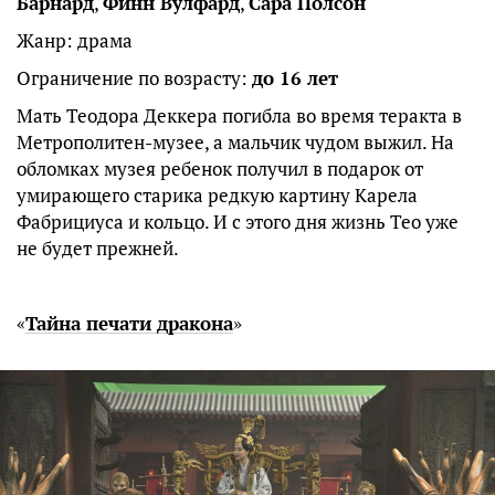
Барнард
,
Финн Вулфард
,
Сара Полсон
Жанр: драма
Ограничение по возрасту:
до 16 лет
Мать Теодора Деккера погибла во время теракта в
Метрополитен-музее, а мальчик чудом выжил. На
обломках музея ребенок получил в подарок от
умирающего старика редкую картину Карела
Фабрициуса и кольцо. И с этого дня жизнь Тео уже
не будет прежней.
«
Тайна печати дракона
»