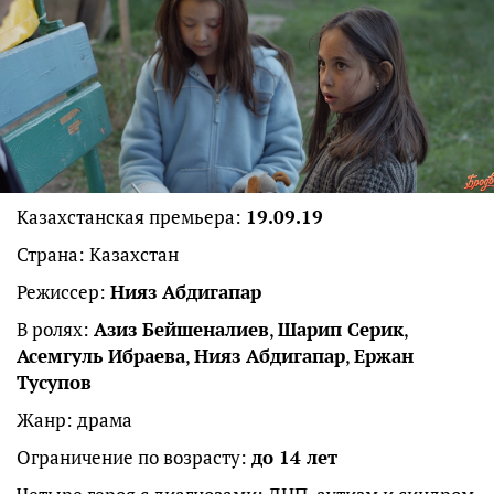
Казахстанская премьера:
19.09.19
Страна: Казахстан
Режиссер:
Нияз Абдигапар
В ролях:
Азиз Бейшеналиев
,
Шарип Серик
,
Асемгуль Ибраева
,
Нияз Абдигапар
,
Ержан
Тусупов
Жанр: драма
Ограничение по возрасту:
до 14 лет