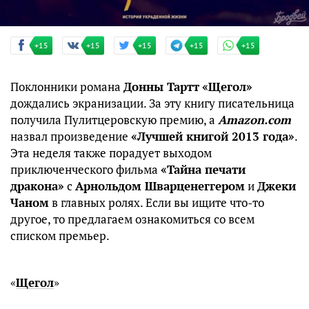
+15
+15
+15
+15
+15
Поклонники романа
Донны Тартт
«Щегол»
дождались экранизации. За эту книгу писательница
получила Пулитцеровскую премию, а
Amazon.com
назвал произведение
«Лучшей книгой 2013 года»
.
Эта неделя также порадует выходом
приключенческого фильма
«Тайна печати
дракона»
с
Арнольдом Шварценеггером
и
Джеки
Чаном
в главных ролях. Если вы ищите что-то
другое, то предлагаем ознакомиться со всем
списком премьер.
«
Щегол
»