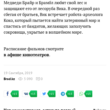
Медведи Брайр и Брамбл любят свой лес и
защищают его от лесоруба Вика. В очередной раз
сбегая от братьев, Вик встречает робота-археолога
Коко, который пытается найти затерянный мир и
спастись от бандитов, желающих заполучить
сокровища, укрытые в волшебном мире.
Расписание фильмов смотрите
в афише кинотеатров
.
19 Сентября, 2019
Brod.kz
3 090
0
+15
+15
+15
+15
+15