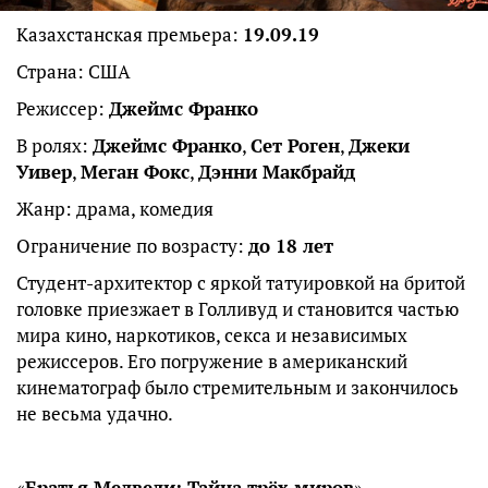
Казахстанская премьера:
19.09.19
Страна: США
Режиссер:
Джеймс Франко
В ролях:
Джеймс Франко
,
Сет Роген
,
Джеки
Уивер
,
Меган Фокс
,
Дэнни Макбрайд
Жанр: драма, комедия
Ограничение по возрасту:
до 18 лет
Студент-архитектор с яркой татуировкой на бритой
головке приезжает в Голливуд и становится частью
мира кино, наркотиков, секса и независимых
режиссеров. Его погружение в американский
кинематограф было стремительным и закончилось
не весьма удачно.
«
Братья Медведи: Тайна трёх миров
»