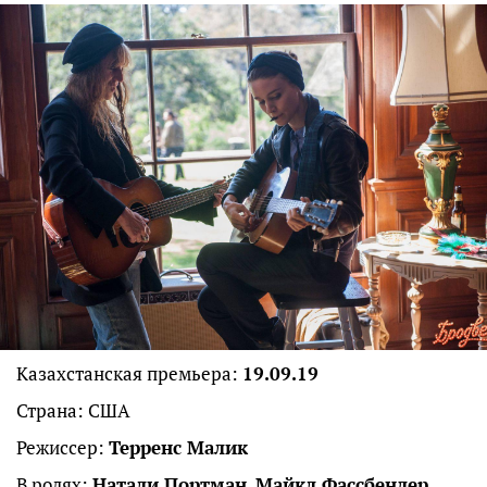
Казахстанская премьера:
19.09.19
Страна: США
Режиссер:
Терренс Малик
В ролях:
Натали Портман
,
Майкл Фассбендер
,