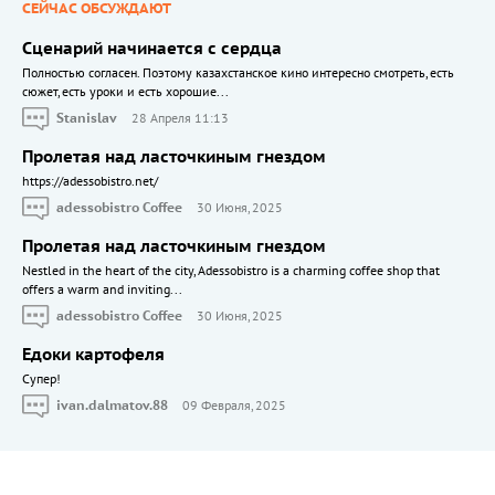
СЕЙЧАС ОБСУЖДАЮТ
Сценарий начинается с сердца
Полностью согласен. Поэтому казахстанское кино интересно смотреть, есть
сюжет, есть уроки и есть хорошие...
Stanislav
28 Апреля 11:13
Пролетая над ласточкиным гнездом
https://adessobistro.net/
adessobistro Coffee
30 Июня, 2025
Пролетая над ласточкиным гнездом
Nestled in the heart of the city, Adessobistro is a charming coffee shop that
offers a warm and inviting...
adessobistro Coffee
30 Июня, 2025
Едоки картофеля
Cупер!
ivan.dalmatov.88
09 Февраля, 2025