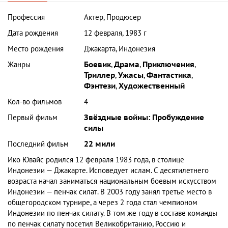
Профессия
Актер, Продюсер
Дата рождения
12 февраля, 1983 г
Место рождения
Джакарта, Индонезия
Жанры
Боевик
,
Драма
,
Приключения
,
Триллер
,
Ужасы
,
Фантастика
,
Фэнтези
,
Художественный
Кол-во фильмов
4
Первый фильм
Звёздные войны: Пробуждение
силы
Последний фильм
22 мили
Ико Ювайс родился 12 февраля 1983 года, в столице
Индонезии
—
Джакарте
. Исповедует
ислам
. C десятилетнего
возраста начал заниматься национальным боевым искусством
Индонезии —
пенчак силат
. В 2003 году занял третье место в
общегородском турнире, а через 2 года стал чемпионом
Индонезии по пенчак силату. В том же году в составе команды
по пенчак силату посетил Великобританию, Россию и