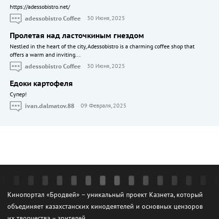
https://adessobistro.net/
adessobistro Coffee
30 Июня, 2025
Пролетая над ласточкиным гнездом
Nestled in the heart of the city, Adessobistro is a charming coffee shop that
offers a warm and inviting...
adessobistro Coffee
30 Июня, 2025
Едоки картофеля
Cупер!
ivan.dalmatov.88
09 Февраля, 2025
Кинопортал «Бродвей» – уникальный проект Казнета, который
объединяет казахстанских кинодеятелей и основных цензоров
их творчества – зрителей.