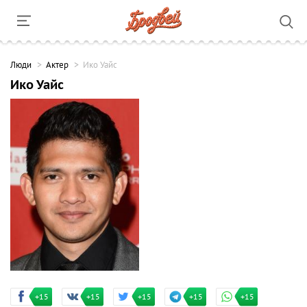
Люди
Актер
Ико Уайс
Ико Уайс
+15
+15
+15
+15
+15