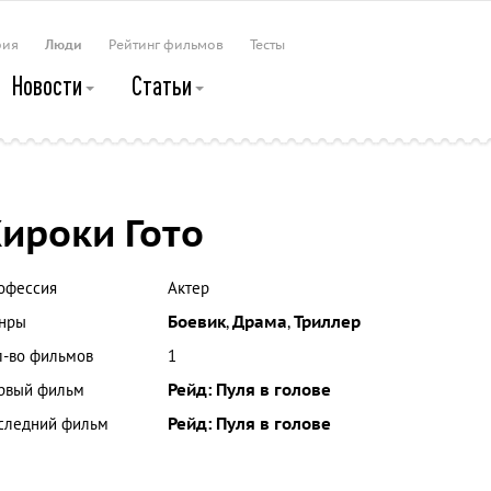
рия
Люди
Рейтинг фильмов
Тесты
Новости
Статьи
ироки Гото
офессия
Актер
нры
Боевик
,
Драма
,
Триллер
л-во фильмов
1
рвый фильм
Рейд: Пуля в голове
следний фильм
Рейд: Пуля в голове