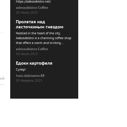
https://adessobistro.net/
adessobistro Coffee
30 Июня, 2025
Пролетая над
ласточкиным гнездом
Nestled in the heart of the city,
Adessobistro is a charming coffee shop
that offers a warm and inviting...
adessobistro Coffee
30 Июня, 2025
Едоки картофеля
Cупер!
ivan.dalmatov.88
рий
09 Февраля, 2025