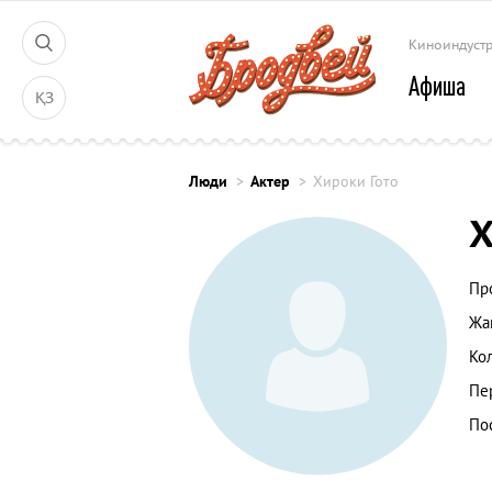
Киноиндуст
Афиша
ҚЗ
Люди
Актер
Хироки Гото
Х
Пр
Жа
Ко
Пе
По