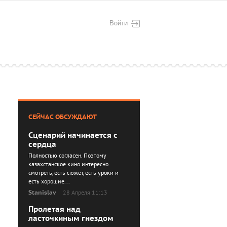
Войти
СЕЙЧАС ОБСУЖДАЮТ
Сценарий начинается с
сердца
Полностью согласен. Поэтому
казахстанское кино интересно
смотреть, есть сюжет, есть уроки и
есть хорошие...
Stanislav
28 Апреля 11:13
Пролетая над
ласточкиным гнездом