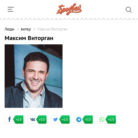
Люди
Актер
Максим Виторган
Максим Виторган
+15
+15
+15
+15
+15