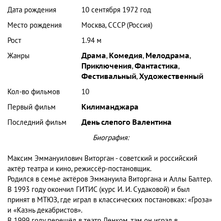
Дата рождения
10 сентября 1972 год
Место рождения
Москва, СССР (Россия)
Рост
1.94 м
Жанры
Драма
,
Комедия
,
Мелодрама
,
Приключения
,
Фантастика
,
Фестивальный
,
Художественный
Кол-во фильмов
10
Первый фильм
Килиманджара
Последний фильм
День слепого Валентина
Биография:
Максим Эммануилович Виторган - советский и российский
актёр театра и кино, режиссёр-постановщик.
Родился в семье актёров Эммануила Виторгана и Аллы Балтер.
В 1993 году окончил ГИТИС (курс И. И. Судаковой) и был
принят в МТЮЗ, где играл в классических постановках: «Гроза»
и «Казнь декабристов».
В 1999 году перешёл в театр Ленком, там он играл в