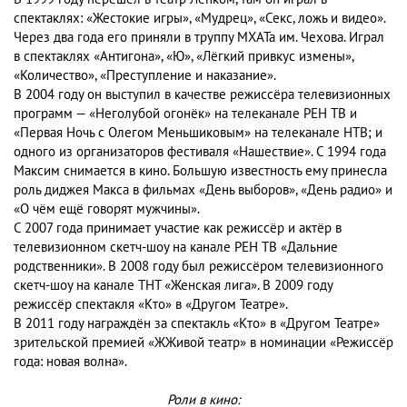
спектаклях: «Жестокие игры», «Мудрец», «Секс, ложь и видео».
Через два года его приняли в труппу МХАТа им. Чехова. Играл
в спектаклях «Антигона», «Ю», «Лёгкий привкус измены»,
«Количество», «Преступление и наказание».
В 2004 году он выступил в качестве режиссёра телевизионных
программ — «Неголубой огонёк» на телеканале РЕН ТВ и
«Первая Ночь с Олегом Меньшиковым» на телеканале НТВ; и
одного из организаторов фестиваля «Нашествие». С 1994 года
Максим снимается в кино. Большую известность ему принесла
роль диджея Макса в фильмах «День выборов», «День радио» и
«О чём ещё говорят мужчины».
С 2007 года принимает участие как режиссёр и актёр в
телевизионном скетч-шоу на канале РЕН ТВ «Дальние
родственники». В 2008 году был режиссёром телевизионного
скетч-шоу на канале ТНТ «Женская лига». B 2009 году
режиссёр спектакля «Кто» в «Другом Театре».
В 2011 году награждён за спектакль «Кто» в «Другом Театре»
зрительской премией «ЖЖивой театр» в номинации «Режиссёр
года: новая волна».
Роли в кино: