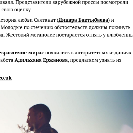
иваля. Представители зарубежной прессы посмотрели
 свою оценку.
история любви Салтанат (
Динара Бактыбаева
) и
. Молодые по стечению обстоятельств должны покинуть
род. Жестокий мегаполис постарается отнять у влюбленн
езразличие мира»
появились в авторитетных изданиях.
работа
Адильхана Ержанова
, предлагаем узнать из
co.uk