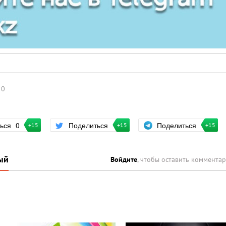
0
Поделиться
ться
0
Поделиться
+15
+15
+15
ый
Войдите
, чтобы оставить коммента