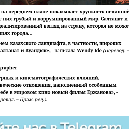
на переднем плане показывает хрупкость невинно
уг них грубый и коррумпированный мир. Салтанат и
еализированный взгляд на страну, которая не може
лиях города…
ем казахского ландшафта, в частности, широких
Салтанат и Куандык»,
- написала
Wendy Ide
(Перевод. –
grapher
урных и кинематографических влияний,
овеческие отношения, наполненный особенным
 себе в мировом кино новый фильм Ержанова»,
-
ревод. – Прим. ред.)
.