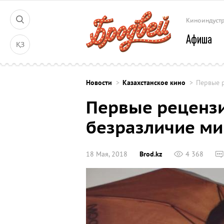
Киноиндуст
Афиша
ҚЗ
Новости
Казахстанское кино
Первые 
Первые рецензи
безразличие ми
18 Мая, 2018
Brod.kz
4 368