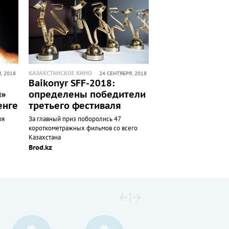
КАЗАХСТАНСКОЕ КИНО
, 2018
24 СЕНТЯБРЯ, 2018
Baikonyr SFF-2018:
и»
определены победители
енге
третьего фестиваля
ря
За главный приз поборолись 47
короткометражных фильмов со всего
Казахстана
Brod.kz