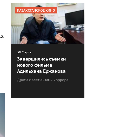
КАЗАХСТАНСКОЕ КИНО
ых
30 Марта
Завершились съемки
нового фильма
Адильхана Ержанова
Драма с элементами хоррора