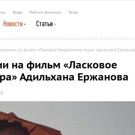
рия
Люди
Рейтинг фильмов
Тесты
Новости
Статьи
рецензии на фильм «Ласковое безразличие мира» Адильхана Ержанов
и на фильм «Ласковое
ра» Адильхана Ержанова
0