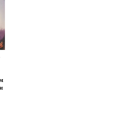
ю
ьм
и