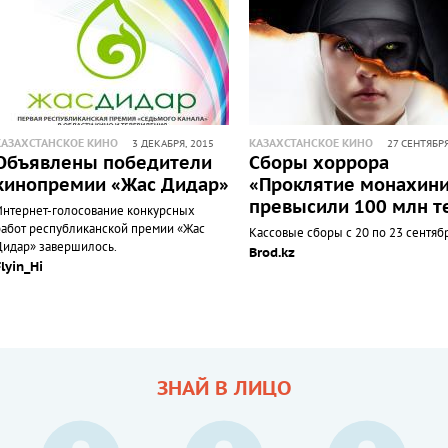
КАЗАХСТАНСКОЕ КИНО
КАЗАХСТАНСКОЕ КИНО
3 ДЕКАБРЯ, 2015
27 СЕНТЯБРЯ
Объявлены победители
Сборы хоррора
кинопремии «Жас Дидар»
«Проклятие монахин
превысили 100 млн т
Интернет-голосование конкурсных
работ республиканской премии «Жас
Кассовые сборы с 20 по 23 сентяб
Дидар» завершилось.
Brod.kz
Flyin_Hi
ЗНАЙ В ЛИЦО