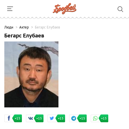
Люди
Актер
Бегарс Елубаев
Бегарс Елубаев
+15
+15
+15
+15
+15