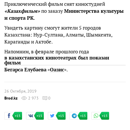
Приключенческий фильм снят киностудией
«Казахфильм»
по заказу
Министерства культуры
и спорта РК
.
Увидеть картину смогут жители 5 городов
Казахстана: Нур-Султана, Алматы, Шымкента,
Караганды и Актобе.
Напомним, в феврале прошлого года
в казахстанских кинотеатрах был показан
фильм
Бегарса Елубаева
«
Оазис
».
26 Октября, 2019
Brod.kz
2 973
0
+15
+15
+15
+15
+15