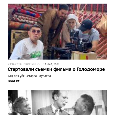
КАЗАХСТАНСКОЕ КИНО
17 МАЯ, 2021
Стартовали съемки фильма о Голодоморе
«Ақ боз үй» Бегарса Елубаева
Brod.kz