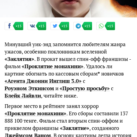
+15
+15
+15
+15
+15
Минувший уик-энд запомнится любителям жанра
ужасов, особенно поклонникам вселенной
«Заклятия»
. В прокат вышел спин-офф франшизы -
фильм
«Проклятие монахини»
. Удалось ли
картине обогнать по кассовым сборам
*
новичков
«Агента Джонни Инглиш 3.0»
с
Роуэном Эткинсом
и
«Простую просьбу»
с
Блейк Лайвли
, читайте ниже.
Первое место в рейтинге занял хоррор
«Проклятие монахини»
. Его сборы составили 137
888 100 тенге. Фильм стал вторым спин-оффом и
приквелом франшизы
«Заклятие»
, созданного
Джеймсом Ваном
. В основу картины легла история