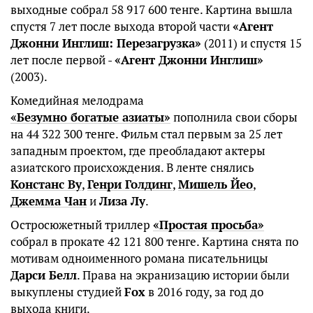
выходные собрал 58 917 600 тенге. Картина вышла
спустя 7 лет после выхода второй части
«Агент
Джонни Инглиш: Перезагрузка»
(2011) и спустя 15
лет после первой -
«Агент Джонни Инглиш»
(2003).
Комедийная мелодрама
«Безумно богатые азиаты»
пополнила свои сборы
на 44 322 300 тенге. Фильм стал первым за 25 лет
западным проектом, где преобладают актеры
азиатского происхождения. В ленте снялись
Констанс Ву
,
Генри Голдинг
,
Мишель Йео
,
Джемма Чан
и
Лиза Лу
.
Остросюжетный триллер
«Простая просьба»
собрал в прокате 42 121 800 тенге. Картина снята по
мотивам одноименного романа писательницы
Дарси Белл
. Права на экранизацию истории были
выкуплены студией
Fox
в 2016 году, за год до
выхода книги.