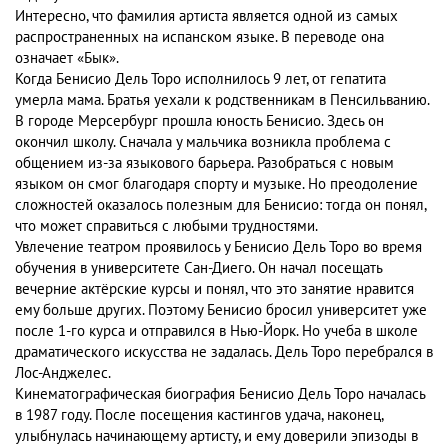
Интересно, что фамилия артиста является одной из самых
распространенных на испанском языке. В переводе она
означает «Бык».
Когда Бенисио Дель Торо исполнилось 9 лет, от гепатита
умерла мама. Братья уехали к родственникам в Пенсильванию.
В городе Мерсербург прошла юность Бенисио. Здесь он
окончил школу. Сначала у мальчика возникла проблема с
общением из-за языкового барьера. Разобраться с новым
языком он смог благодаря спорту и музыке. Но преодоление
сложностей оказалось полезным для Бенисио: тогда он понял,
что может справиться с любыми трудностями.
Увлечение театром проявилось у Бенисио Дель Торо во время
обучения в университете Сан-Диего. Он начал посещать
вечерние актёрские курсы и понял, что это занятие нравится
ему больше других. Поэтому Бенисио бросил университет уже
после 1-го курса и отправился в Нью-Йорк. Но учеба в школе
драматического искусства не задалась. Дель Торо перебрался в
Лос-Анджелес.
Кинематографическая биография Бенисио Дель Торо началась
в 1987 году. После посещения кастингов удача, наконец,
улыбнулась начинающему артисту, и ему доверили эпизоды в