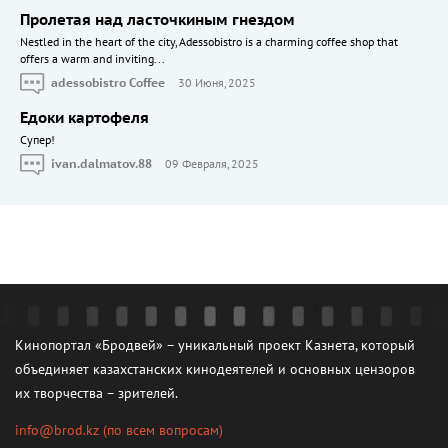
Пролетая над ласточкиным гнездом
Nestled in the heart of the city, Adessobistro is a charming coffee shop that
offers a warm and inviting...
adessobistro Coffee
30 Июня, 2025
Едоки картофеля
Cупер!
ivan.dalmatov.88
09 Февраля, 2025
Кинопортал «Бродвей» – уникальный проект Казнета, который
объединяет казахстанских кинодеятелей и основных цензоров
их творчества – зрителей.
info@brod.kz
(по всем вопросам)