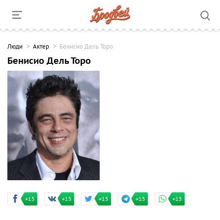
Люди
Актер
Бенисио Дель Торо
Бенисио Дель Торо
+15
+15
+15
+15
+15