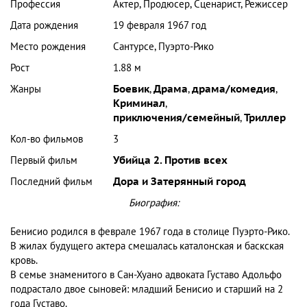
Профессия
Актер, Продюсер, Сценарист, Режиссер
Дата рождения
19 февраля 1967 год
Место рождения
Сантурсе, Пуэрто-Рико
Рост
1.88 м
Жанры
Боевик
,
Драма
,
драма/комедия
,
Криминал
,
приключения/семейный
,
Триллер
Кол-во фильмов
3
Первый фильм
Убийца 2. Против всех
Последний фильм
Дора и Затерянный город
Биография:
Бенисио родился в феврале 1967 года в столице Пуэрто-Рико.
В жилах будущего актера смешалась каталонская и баскская
кровь.
В семье знаменитого в Сан-Хуано адвоката Густаво Адольфо
подрастало двое сыновей: младший Бенисио и старший на 2
года Густаво.