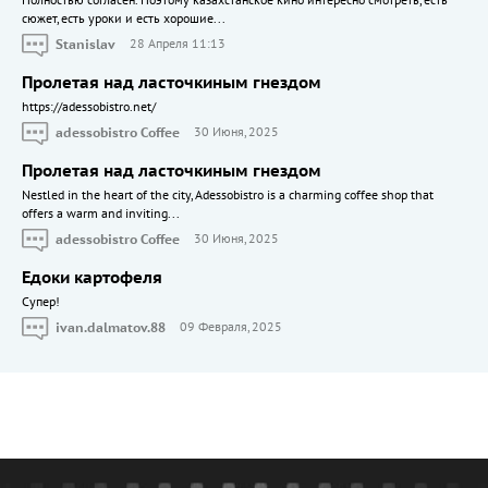
сюжет, есть уроки и есть хорошие...
Stanislav
28 Апреля 11:13
Пролетая над ласточкиным гнездом
https://adessobistro.net/
adessobistro Coffee
30 Июня, 2025
Пролетая над ласточкиным гнездом
Nestled in the heart of the city, Adessobistro is a charming coffee shop that
offers a warm and inviting...
adessobistro Coffee
30 Июня, 2025
Едоки картофеля
Cупер!
ivan.dalmatov.88
09 Февраля, 2025