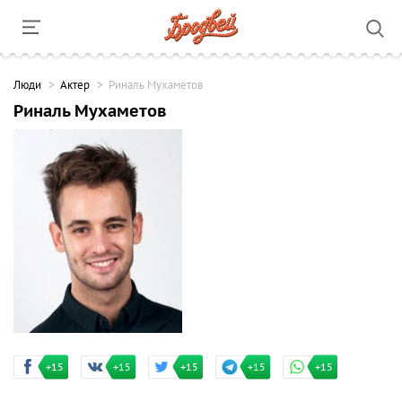
Люди
Актер
Риналь Мухаметов
Риналь Мухаметов
+15
+15
+15
+15
+15