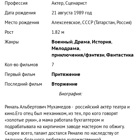
Профессия
Актер, Сценарист
Дата рождения
21 августа 1989 год
Место рождения
Алексеевское, СССР (Татарстан, Россия)
Рост
1.82 м
Жанры
Военный
,
Драма
,
История
,
Мелодрама
,
приключения/фэнтези
,
Фантастика
Кол-во фильмов
7
Первый фильм
Притяжение
Последний фильм
Вторжение
Биография:
Риналь Альбертович Мухамедов - российский актёр театра и
кино.Его отец был механиком, из тех, про кого говорят
«золотые руки», а мама работала бухгалтером и
подрабатывала на кирпичном заводе мастером по обжигу.
Скорее всего, талант достался Риналю по наследству от
дедушки, большого любителя художественной