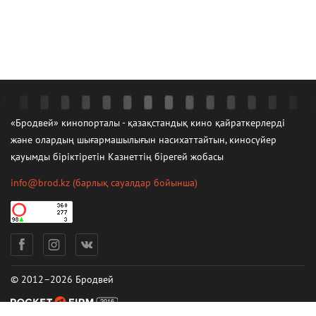
«Бродвей» кинопорталы - қазақстандық кино қайраткерлерді
және олардың шығармашылығын насихаттайтын, киносүйер
қауымды біріктіретін Казнеттің бірегей жобасы
info@brod.kz
(барлық сауалдар бойынша)
© 2012–2026 Бродвей