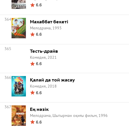
6.6
364
Махаббат бекеті
Мелодрама, 1993
6.6
365
Тесть-драйв
Комедия, 2021
6.6
366
Қалай да той жасау
Комедия, 2018
6.6
367
Ең нәзік
Мелодрама, Шытырман оқиғы фильм, 1996
6.6