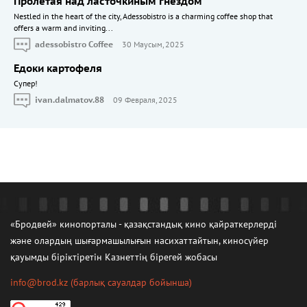
Пролетая над ласточкиным гнездом
Nestled in the heart of the city, Adessobistro is a charming coffee shop that
offers a warm and inviting...
adessobistro Coffee
30 Маусым, 2025
Едоки картофеля
Cупер!
ivan.dalmatov.88
09 Февраля, 2025
«Бродвей» кинопорталы - қазақстандық кино қайраткерлерді
және олардың шығармашылығын насихаттайтын, киносүйер
қауымды біріктіретін Казнеттің бірегей жобасы
info@brod.kz
(барлық сауалдар бойынша)