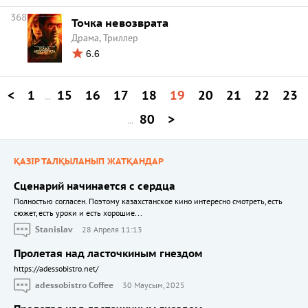
368
Точка невозврата
Драма, Триллер
6.6
<
1
15
16
17
18
19
20
21
22
23
...
80
>
...
ҚАЗІР ТАЛҚЫЛАНЫП ЖАТҚАНДАР
Сценарий начинается с сердца
Полностью согласен. Поэтому казахстанское кино интересно смотреть, есть
сюжет, есть уроки и есть хорошие...
Stanislav
28 Апреля 11:13
Пролетая над ласточкиным гнездом
https://adessobistro.net/
adessobistro Coffee
30 Маусым, 2025