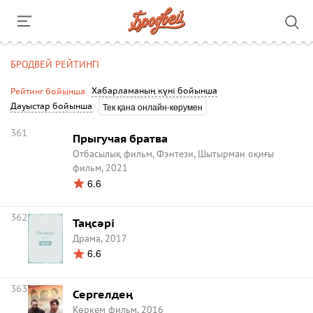
БРОДВЕЙ РЕЙТИНГІ
Хабарламаның күні бойынша
Рейтинг бойынша
Тек қана онлайн-көрумен
Дауыстар бойынша
361
Прыгучая братва
Отбасылық фильм, Фэнтези, Шытырман оқиғы
фильм, 2021
6.6
362
Таңсәрі
Драма, 2017
6.6
363
Сергелдең
Көркем фильм, 2016