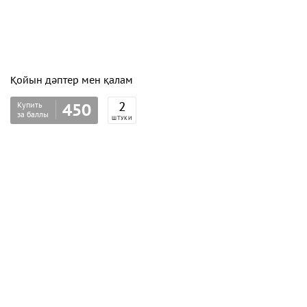
Қойын дәптер мен қалам
Купить
2
450
за баллы
ШТУКИ