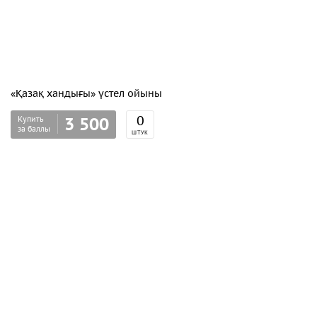
«Қазақ хандығы» үстел ойыны
Купить
0
3 500
за баллы
ШТУК