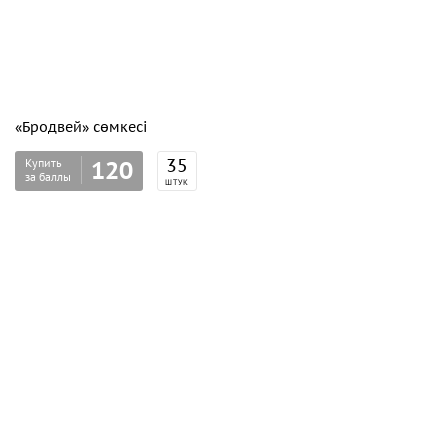
«Бродвей» сөмкесі
Купить
35
120
за баллы
ШТУК