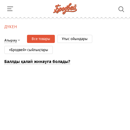
ДҮКЕН
Все товары
Ұтыс ойындары
Атырау
«Бродвей» сыйлықтары
Баллды қалай жинауға болады?