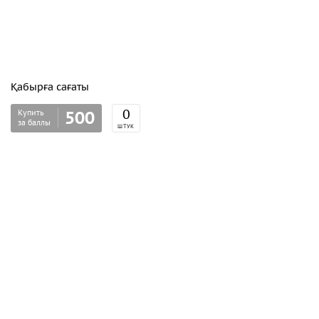
Қабырға сағаты
Купить
0
500
за баллы
ШТУК