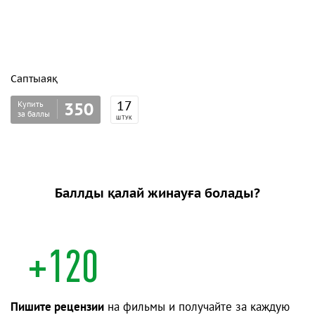
Саптыаяқ
Купить
17
350
за баллы
ШТУК
Баллды қалай жинауға болады?
+120
Пишите рецензии
на фильмы и получайте за каждую