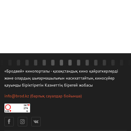
«Бродвей» кинопорталы - қазақстандық кино қайраткерлерді
және олардың шығармашылығын насихаттайтын, киносүйер
қауымды біріктіретін Казнеттің бірегей жобасы
info@brod.kz
(барлық сауалдар бойынша)