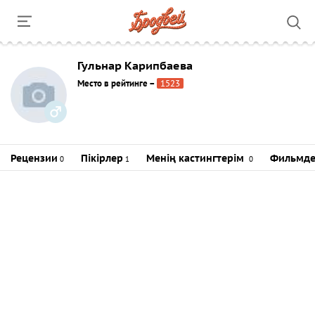
Гульнар Карипбаева
Место в рейтинге
–
1523
Рецензии
Пікірлер
Менің кастингтерім
Фильмде
0
1
0