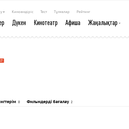
ау
Киноөндіріс
Тест
Тұлғалар
Рейтинг
ер
Дүкен
Кинотеатр
Афиша
Жаңалықтар
87
ингтерім
Фильмдерді бағалау
0
2