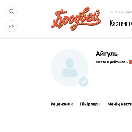
Онлайн қар
Кастингт
РУ
Айгуль
Место в рейтинге
–
Рецензии
Пікірлер
Менің каст
0
4