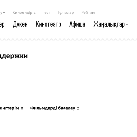
ау
Киноөндіріс
Тест
Тұлғалар
Рейтинг
ер
Дүкен
Кинотеатр
Афиша
Жаңалықтар
ддержки
тингтерім
Фильмдерді бағалау
0
2