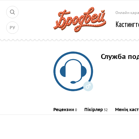
Онлайн қар
Кастингт
РУ
Служба по
Рецензии
Пікірлер
Менің кас
0
52