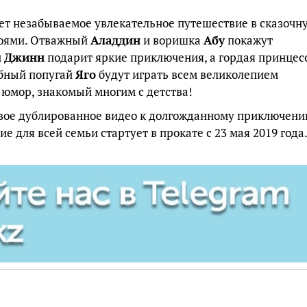
ет незабываемое увлекательное путешествие в сказочн
роями. Отважный
Аладдин
и воришка
Абу
покажут
й
Джинн
подарит яркие приключения, а гордая принцес
бный попугай
Яго
будут играть всем великолепием
о юмор, знакомый многим с детства!
ое дублированное видео к долгожданному приключен
ие для всей семьи стартует в прокате с 23 мая 2019 года.