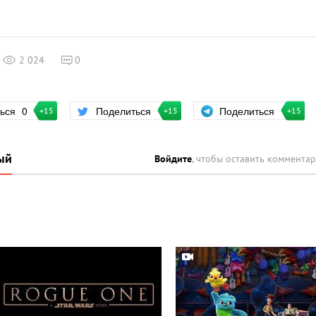
2 024
0
Поделиться
ться
0
Поделиться
+15
+15
+15
ый
Войдите
, чтобы оставить коммента