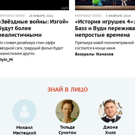
МИРОВОЕ КИНО
МИРОВОЕ КИНО
18 ЯНВАРЯ, 2016
3 ФЕВРАЛЯ, 2019
«Звёздные войны: Изгой»
«История игрушек 4»:
будут более
Базз и Вуди пережив
реалистичными
непростые времена
По словам дизайнера спин-оффа
Премьера новой полнометражной 
звёздной саги, грядущий фильм будет
состоится в конце июня
реалистичнее других.
Базаралы Жанаков
Flyin_Hi
ЗНАЙ В ЛИЦО
Тильда
Джона
Михаил
Суинтон
Хилл
Местецкий