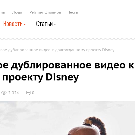
рия
Люди
Рейтинг фильмов
Тесты
Новости
Статьи
овое дублированное видео к долгожданному проекту Disney
ое дублированное видео к
проекту Disney
2 024
0