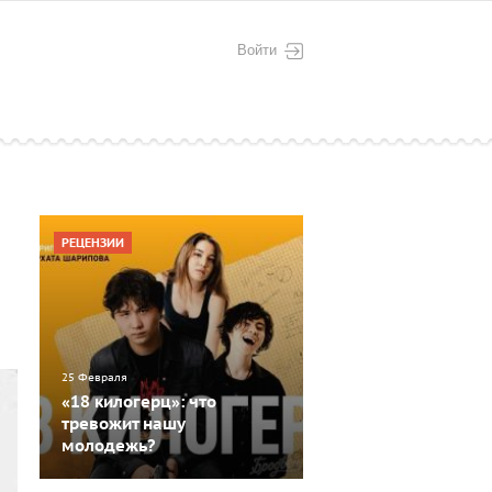
Войти
РЕЦЕНЗИИ
25 Февраля
«18 килогерц»: что
тревожит нашу
молодежь?