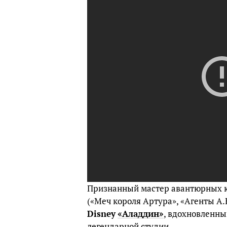
Признанный мастер авантюрных к
(«Меч короля Артура», «Агенты А
Disney
«Аладдин»
, вдохновленн
легендарной студии.