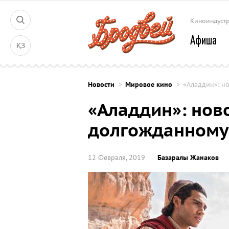
Киноиндуст
Афиша
ҚЗ
Новости
Мировое кино
«Аладдин»: н
«Аладдин»: нов
долгожданному 
12 Февраля, 2019
Базаралы Жанаков