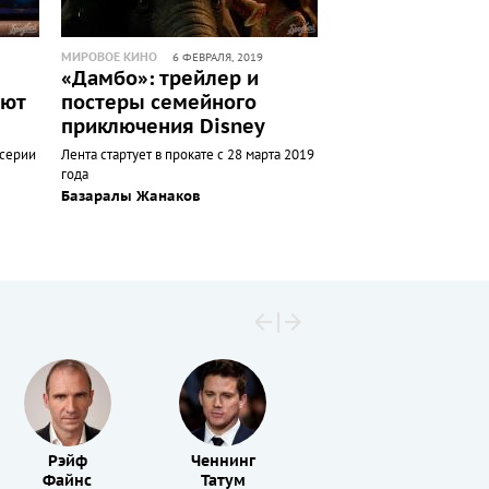
МИРОВОЕ КИНО
6 ФЕВРАЛЯ, 2019
«Дамбо»: трейлер и
ают
постеры семейного
приключения Disney
серии
Лента стартует в прокате с 28 марта 2019
года
Базаралы Жанаков
Рэйф
Ченнинг
Скарлетт
Файнс
Татум
Йоханссон