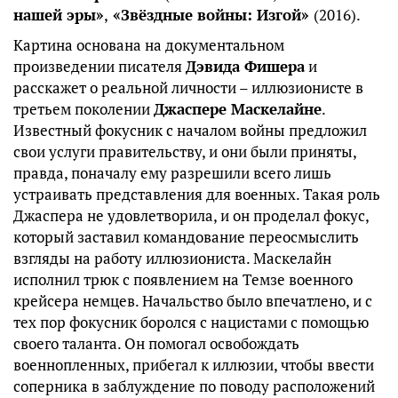
нашей эры»
,
«Звёздные войны: Изгой»
(2016).
Картина основана на документальном
произведении писателя
Дэвида Фишера
и
расскажет о реальной личности – иллюзионисте в
третьем поколении
Джаспере Маскелайне
.
Известный фокусник с началом войны предложил
свои услуги правительству, и они были приняты,
правда, поначалу ему разрешили всего лишь
устраивать представления для военных. Такая роль
Джаспера не удовлетворила, и он проделал фокус,
который заставил командование переосмыслить
взгляды на работу иллюзиониста. Маскелайн
исполнил трюк с появлением на Темзе военного
крейсера немцев. Начальство было впечатлено, и с
тех пор фокусник боролся с нацистами с помощью
своего таланта. Он помогал освобождать
военнопленных, прибегал к иллюзии, чтобы ввести
соперника в заблуждение по поводу расположений