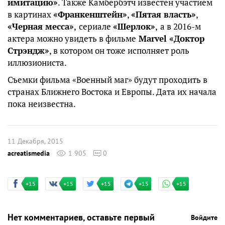
имитацию»
. Также Камбербэтч известен участием
в картинах
«Франкенштейн»
,
«Пятая власть»
,
«Черная месса»
,
сериале
«Шерлок»
,
а в 2016-м
актера можно увидеть в фильме
Marvel «Доктор
Стрэндж»
, в котором он тоже исполняет роль
иллюзиониста.
Съемки фильма «Военный маг» будут проходить в
странах Ближнего Востока и Европы. Дата их начала
пока неизвестна.
11 Декабря, 2015
acreatismedia
1 905
0
+15
+15
+15
+15
+15
Нет комментариев, оставьте первый
Войдите