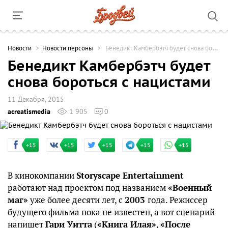
Новости
Новости персоны
Бенедикт Камбербэтч будет снова бороться с нацистами
Бенедикт Камбербэтч будет
снова бороться с нацистами
11 Декабря, 2015
acreatismedia
1 905
0
+15
+15
+15
+15
+15
В кинокомпании
Storyscape Entertainment
работают над проектом под названием
«Военный
маг»
уже более десяти лет, с
2003
года. Режиссер
будущего фильма пока не известен, а вот сценарий
напишет
Гари Уитта
(
«Книга Илая»
,
«После