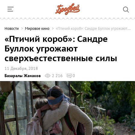
Новости
Мировое кино
«Птичий короб»: Сандре Буллок угрожают сверхъестественные силы
«Птичий короб»: Сандре
Буллок угрожают
сверхъестественные силы
11 Декабря, 2018
Базаралы Жанаков
2 216
0