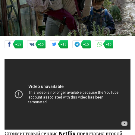
+15
+15
+15
+15
+15
Стриминговый сервис
Netflix
представил второй