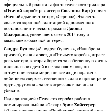
официальный ролик для фантастического триллера
«Птичий короб»
режиссера
Сюзанны Бир
(сериал
«Ночной администратор», «Серена»). Эта лента
является экранной адаптацией одноименного
постапокалиптического романа
Джоша
Малермана
, увидевшего свет в 2014 году и
вызвавшего большой интерес.
Сандра Буллок
(«8 подруг Оушена», «Наш бренд –
кризис»), главная звезда «Птичьего короба», играет
роль матери, которая борется за собственную жизнь
и жизнь своих детей в не знающем пощады
антиутопическом мире, где все люди поражены
действием сверхъестественных сил и и при встрече
друг с другом впадают в агрессию и начинают
убивать.
Над адаптацией «Птичьего короба» работал
номинированный на «Оскар»
Эрик Хайссерер
(«Закат цивилизации», «Прибытие»), который смог