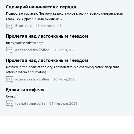
Сценарий начинается с сердца
Полностью согласен. Поэтому казахстанское кино интересно смотреть, есть
сюжет, есть уроки и есть хорошие...
Stanislav
28 Апреля 11:13
Пролетая над ласточкиным гнездом
https://adessobistro.net/
adessobistro Coffee
30 Июня, 2025
Пролетая над ласточкиным гнездом
Nestled in the heart of the city, Adessobistro is a charming coffee shop that
offers a warm and inviting...
adessobistro Coffee
30 Июня, 2025
Едоки картофеля
Cупер!
ivan.dalmatov.88
09 Февраля, 2025