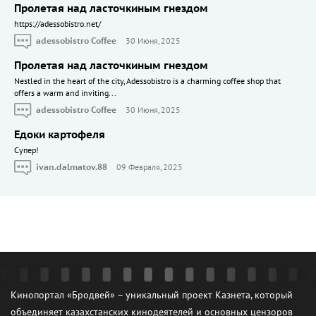
Пролетая над ласточкиным гнездом
https://adessobistro.net/
adessobistro Coffee
30 Июня, 2025
Пролетая над ласточкиным гнездом
Nestled in the heart of the city, Adessobistro is a charming coffee shop that
offers a warm and inviting...
adessobistro Coffee
30 Июня, 2025
Едоки картофеля
Cупер!
ivan.dalmatov.88
09 Февраля, 2025
Кинопортал «Бродвей» – уникальный проект Казнета, который
объединяет казахстанских кинодеятелей и основных цензоров