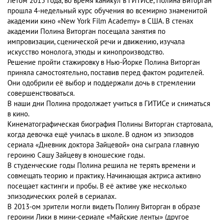
Летом 2015 года, во время каникул в ГИТИСе, Полина Виторган
прошла 4-недельный курс обучения во всемирно знаменитой
академии кино «New York Film Acаdemy» в США. В стенах
академии Полина Виторган посещала занятия по
импровизации, сценической речи и движению, изучала
искусство монолога, этюды и кинопроизводство.
Решение пройти стажировку в Нью-Йорке Полина Виторган
приняла самостоятельно, поставив перед фактом родителей.
Они одобрили её выбор и поддержали дочь в стремлении
совершенствоваться.
В наши дни Полина продолжает учиться в ГИТИСе и сниматься
в кино.
Кинематографическая биография Полины Виторган стартовала,
когда девочка ещё училась в школе. В одном из эпизодов
сериала «Дневник доктора Зайцевой» она сыграла главную
героиню Сашу Зайцеву в юношеские годы.
В студенческие годы Полина решила не терять времени и
совмещать теорию и практику. Начинающая актриса активно
посещает кастинги и пробы. В её активе уже несколько
эпизодических ролей в сериалах.
В 2013-ом зрители могли видеть Полину Виторган в образе
героини Лики в мини-сериале «Майские ленты» (другое