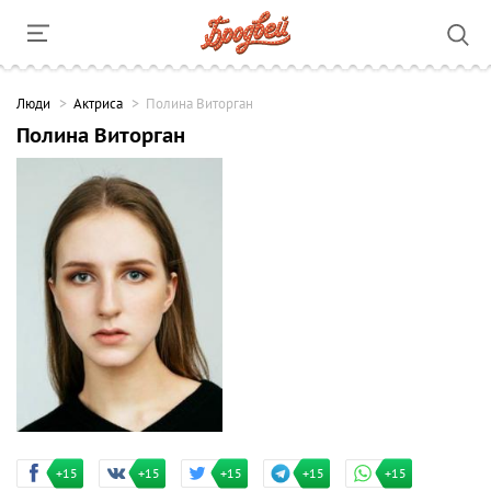
Люди
Актриса
Полина Виторган
Полина Виторган
+15
+15
+15
+15
+15