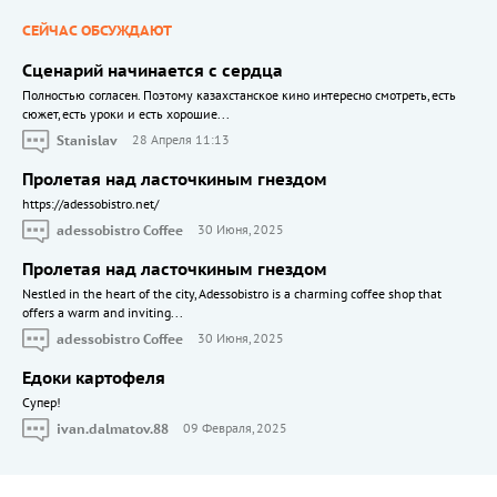
СЕЙЧАС ОБСУЖДАЮТ
Сценарий начинается с сердца
Полностью согласен. Поэтому казахстанское кино интересно смотреть, есть
сюжет, есть уроки и есть хорошие...
Stanislav
28 Апреля 11:13
Пролетая над ласточкиным гнездом
https://adessobistro.net/
adessobistro Coffee
30 Июня, 2025
Пролетая над ласточкиным гнездом
Nestled in the heart of the city, Adessobistro is a charming coffee shop that
offers a warm and inviting...
adessobistro Coffee
30 Июня, 2025
Едоки картофеля
Cупер!
ivan.dalmatov.88
09 Февраля, 2025