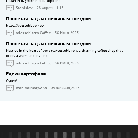
сюжет, есть уроки и есть хорошие...
Stanislav
28 Апреля 11:13
Пролетая над ласточкиным гнездом
https://adessobistro.net/
adessobistro Coffee
30 Июня, 2025
Пролетая над ласточкиным гнездом
Nestled in the heart of the city, Adessobistro is a charming coffee shop that
offers a warm and inviting...
adessobistro Coffee
30 Июня, 2025
Едоки картофеля
Cупер!
ivan.dalmatov.88
09 Февраля, 2025