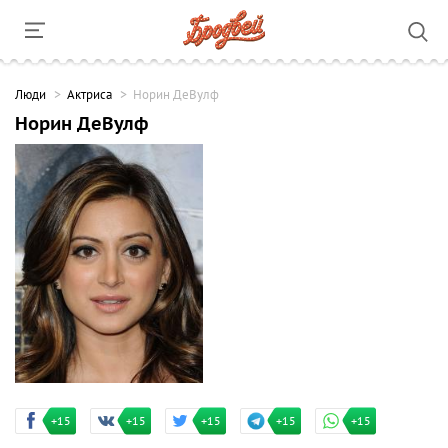
Люди
Актриса
Норин ДеВулф
Норин ДеВулф
+15
+15
+15
+15
+15