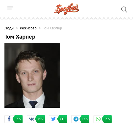
Люди
Режиссер
Том Харпер
Том Харпер
+15
+15
+15
+15
+15