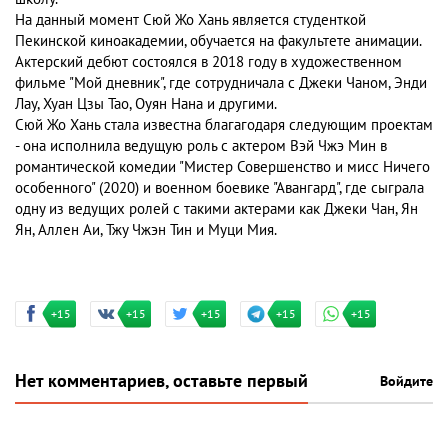
На данный момент Сюй Жо Хань является студенткой
Пекинской киноакадемии, обучается на факультете анимации.
Актерский дебют состоялся в 2018 году в художественном
фильме "Мой дневник", где сотрудничала с Джеки Чаном, Энди
Лау, Хуан Цзы Тао, Оуян Нана и другими.
Сюй Жо Хань стала известна благагодаря следующим проектам
- она исполнила ведущую роль с актером Вэй Чжэ Мин в
романтической комедии "Мистер Совершенство и мисс Ничего
особенного" (2020) и военном боевике "Авангард", где сыграла
одну из ведущих ролей с такими актерами как Джеки Чан, Ян
Ян, Аллен Аи, Тжу Чжэн Тин и Муци Мия.
+15
+15
+15
+15
+15
Нет комментариев, оставьте первый
Войдите