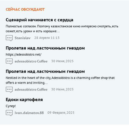
СЕЙЧАС ОБСУЖДАЮТ
Сценарий начинается с сердца
Полностью согласен. Поэтому казахстанское кино интересно смотреть, есть
сюжет, есть уроки и есть хорошие...
Stanislav
28 Апреля 11:13
Пролетая над ласточкиным гнездом
https://adessobistro.net/
adessobistro Coffee
30 Июня, 2025
Пролетая над ласточкиным гнездом
Nestled in the heart of the city, Adessobistro is a charming coffee shop that
offers a warm and inviting...
adessobistro Coffee
30 Июня, 2025
Едоки картофеля
Cупер!
ivan.dalmatov.88
09 Февраля, 2025