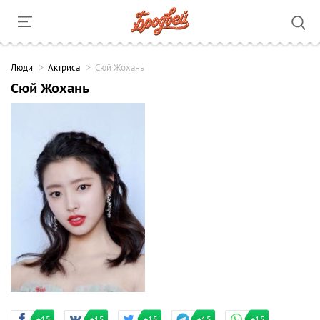
Люди
Актриса
Сюй Жохань
Сюй Жохань
+15
+15
+15
+15
+15