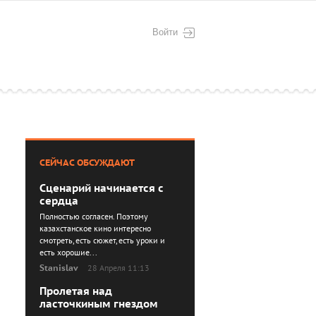
Войти
СЕЙЧАС ОБСУЖДАЮТ
Сценарий начинается с
сердца
Полностью согласен. Поэтому
казахстанское кино интересно
смотреть, есть сюжет, есть уроки и
есть хорошие...
Stanislav
28 Апреля 11:13
Пролетая над
ласточкиным гнездом