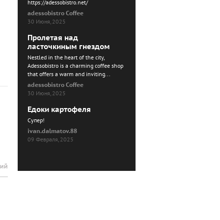
https://adessobistro.net/
adessobistro Coffee
30 Июня, 2025
Пролетая над
ласточкиным гнездом
Nestled in the heart of the city,
Adessobistro is a charming coffee shop
that offers a warm and inviting...
adessobistro Coffee
30 Июня, 2025
Едоки картофеля
Cупер!
ivan.dalmatov.88
09 Февраля, 2025
рий