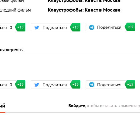
рвый фильм
Клаустрофобы: Квест в Москве
следний фильм
Клаустрофобы: Квест в Москве
Поделиться
ться
0
Поделиться
+15
+15
+15
огалерея
15
Поделиться
ться
0
Поделиться
+15
+15
+15
ый
Войдите
, чтобы оставить коммента