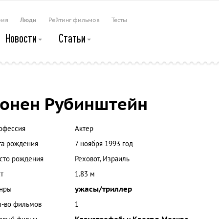
рия
Люди
Рейтинг фильмов
Тесты
Новости
Статьи
онен Рубинштейн
офессия
Актер
та рождения
7 ноября 1993 год
сто рождения
Реховот, Израиль
т
1.83 м
нры
ужасы/триллер
л-во фильмов
1