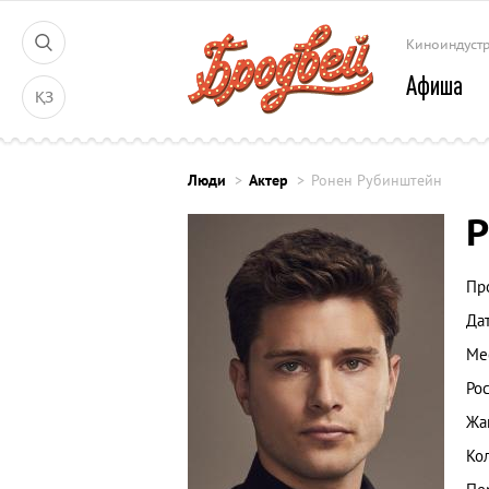
Киноиндуст
Афиша
ҚЗ
Люди
Актер
Ронен Рубинштейн
Р
Пр
Да
Ме
Рос
Жа
Ко