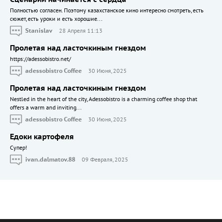
Полностью согласен. Поэтому казахстанское кино интересно смотреть, есть
сюжет, есть уроки и есть хорошие...
Stanislav
28 Апреля 11:13
Пролетая над ласточкиным гнездом
https://adessobistro.net/
adessobistro Coffee
30 Июня, 2025
Пролетая над ласточкиным гнездом
Nestled in the heart of the city, Adessobistro is a charming coffee shop that
offers a warm and inviting...
adessobistro Coffee
30 Июня, 2025
Едоки картофеля
Cупер!
ivan.dalmatov.88
09 Февраля, 2025