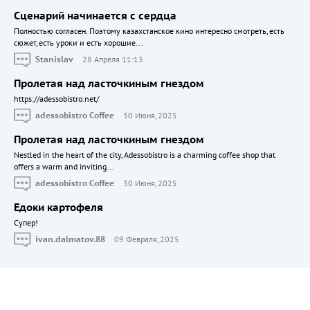
Сценарий начинается с сердца
Полностью согласен. Поэтому казахстанское кино интересно смотреть, есть
сюжет, есть уроки и есть хорошие...
Stanislav
28 Апреля 11:13
Пролетая над ласточкиным гнездом
https://adessobistro.net/
adessobistro Coffee
30 Июня, 2025
Пролетая над ласточкиным гнездом
Nestled in the heart of the city, Adessobistro is a charming coffee shop that
offers a warm and inviting...
adessobistro Coffee
30 Июня, 2025
Едоки картофеля
Cупер!
ivan.dalmatov.88
09 Февраля, 2025