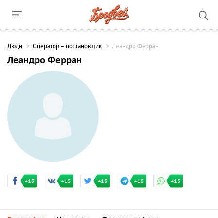
Люди
Оператор – постановщик
Леандро Ферран
Леандро Ферран
+15
+15
+15
+15
+15