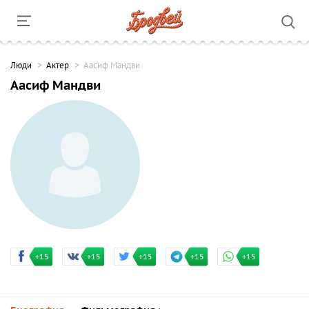
Люди
Актер
Аасиф Мандви
Аасиф Мандви
+15
+15
+15
+15
+15