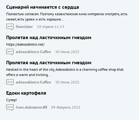
Сценарий начинается с сердца
Полностью согласен. Поэтому казахстанское кино интересно смотреть, есть
сюжет, есть уроки и есть хорошие...
Stanislav
28 Апреля 11:13
Пролетая над ласточкиным гнездом
https://adessobistro.net/
adessobistro Coffee
30 Июня, 2025
Пролетая над ласточкиным гнездом
Nestled in the heart of the city, Adessobistro is a charming coffee shop that
offers a warm and inviting...
adessobistro Coffee
30 Июня, 2025
Едоки картофеля
Cупер!
ivan.dalmatov.88
09 Февраля, 2025