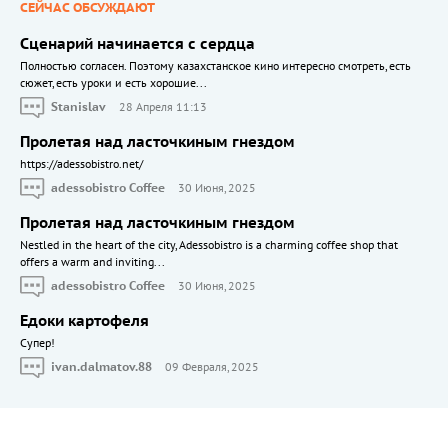
СЕЙЧАС ОБСУЖДАЮТ
Сценарий начинается с сердца
Полностью согласен. Поэтому казахстанское кино интересно смотреть, есть
сюжет, есть уроки и есть хорошие...
Stanislav
28 Апреля 11:13
Пролетая над ласточкиным гнездом
https://adessobistro.net/
adessobistro Coffee
30 Июня, 2025
Пролетая над ласточкиным гнездом
Nestled in the heart of the city, Adessobistro is a charming coffee shop that
offers a warm and inviting...
adessobistro Coffee
30 Июня, 2025
Едоки картофеля
Cупер!
ivan.dalmatov.88
09 Февраля, 2025