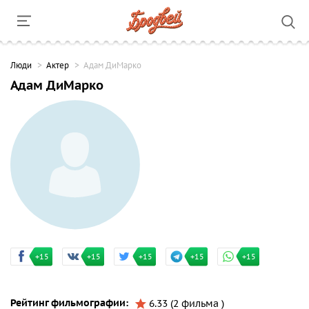
Люди
Актер
Адам ДиМарко
Адам ДиМарко
+15
+15
+15
+15
+15
Рейтинг фильмографии:
6.33 (2 фильма )