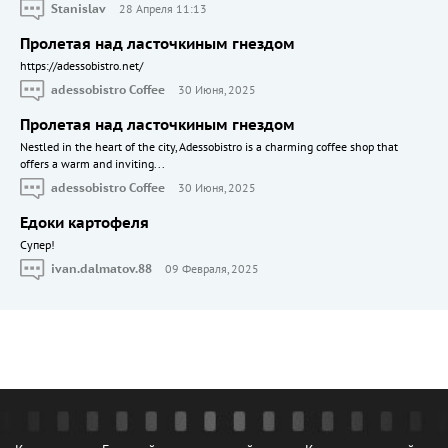
Stanislav
28 Апреля 11:13
Пролетая над ласточкиным гнездом
https://adessobistro.net/
adessobistro Coffee
30 Июня, 2025
Пролетая над ласточкиным гнездом
Nestled in the heart of the city, Adessobistro is a charming coffee shop that
offers a warm and inviting...
adessobistro Coffee
30 Июня, 2025
Едоки картофеля
Cупер!
ivan.dalmatov.88
09 Февраля, 2025