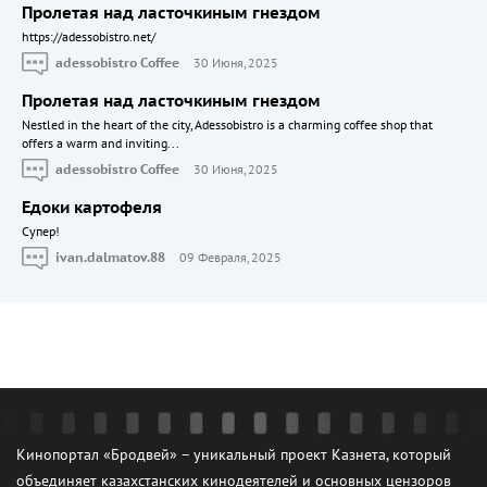
Пролетая над ласточкиным гнездом
https://adessobistro.net/
adessobistro Coffee
30 Июня, 2025
Пролетая над ласточкиным гнездом
Nestled in the heart of the city, Adessobistro is a charming coffee shop that
offers a warm and inviting...
adessobistro Coffee
30 Июня, 2025
Едоки картофеля
Cупер!
ivan.dalmatov.88
09 Февраля, 2025
Кинопортал «Бродвей» – уникальный проект Казнета, который
объединяет казахстанских кинодеятелей и основных цензоров