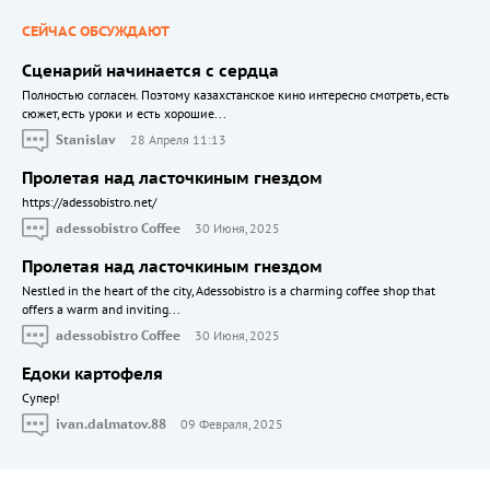
СЕЙЧАС ОБСУЖДАЮТ
Сценарий начинается с сердца
Полностью согласен. Поэтому казахстанское кино интересно смотреть, есть
сюжет, есть уроки и есть хорошие...
Stanislav
28 Апреля 11:13
Пролетая над ласточкиным гнездом
https://adessobistro.net/
adessobistro Coffee
30 Июня, 2025
Пролетая над ласточкиным гнездом
Nestled in the heart of the city, Adessobistro is a charming coffee shop that
offers a warm and inviting...
adessobistro Coffee
30 Июня, 2025
Едоки картофеля
Cупер!
ivan.dalmatov.88
09 Февраля, 2025