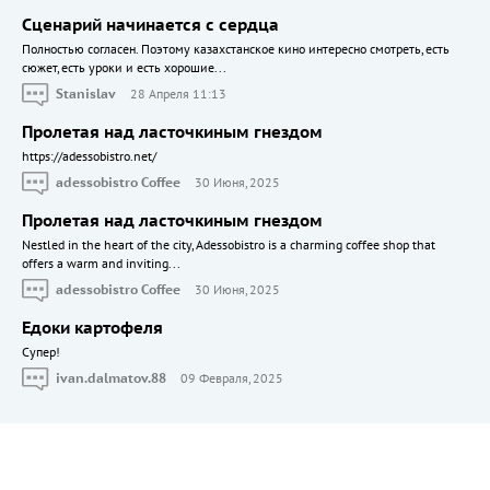
Сценарий начинается с сердца
Полностью согласен. Поэтому казахстанское кино интересно смотреть, есть
сюжет, есть уроки и есть хорошие...
Stanislav
28 Апреля 11:13
Пролетая над ласточкиным гнездом
https://adessobistro.net/
adessobistro Coffee
30 Июня, 2025
Пролетая над ласточкиным гнездом
Nestled in the heart of the city, Adessobistro is a charming coffee shop that
offers a warm and inviting...
adessobistro Coffee
30 Июня, 2025
Едоки картофеля
Cупер!
ivan.dalmatov.88
09 Февраля, 2025