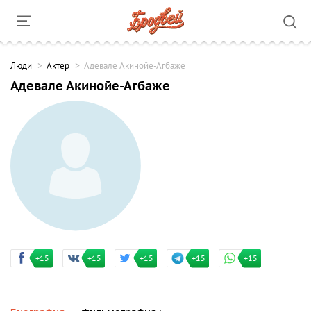
Люди
Актер
Адевале Акинойе-Агбаже
Адевале Акинойе-Агбаже
+15
+15
+15
+15
+15