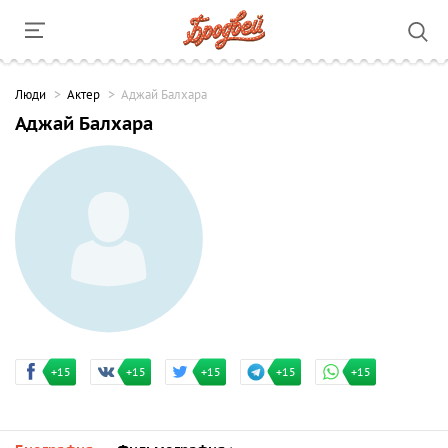
Люди
Актер
Аджай Балхара
Аджай Балхара
+15
+15
+15
+15
+15