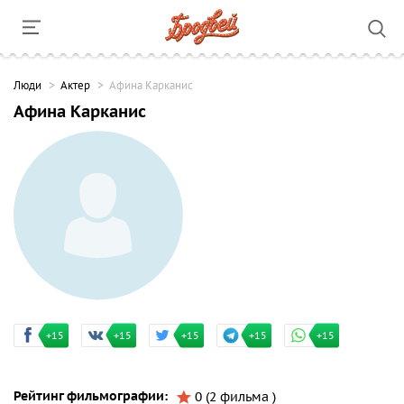
Люди
Актер
Афина Карканис
Афина Карканис
+15
+15
+15
+15
+15
Рейтинг фильмографии:
0 (2 фильма )