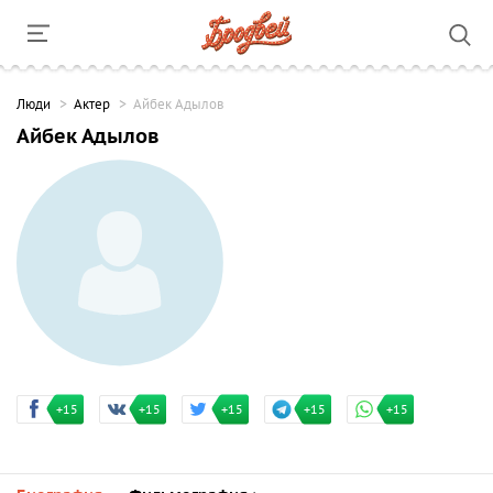
Люди
Актер
Айбек Адылов
Айбек Адылов
+15
+15
+15
+15
+15