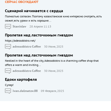
СЕЙЧАС ОБСУЖДАЮТ
Сценарий начинается с сердца
Полностью согласен. Поэтому казахстанское кино интересно смотреть, есть
сюжет, есть уроки и есть хорошие...
Stanislav
28 Апреля 11:13
Пролетая над ласточкиным гнездом
https://adessobistro.net/
adessobistro Coffee
30 Июня, 2025
Пролетая над ласточкиным гнездом
Nestled in the heart of the city, Adessobistro is a charming coffee shop that
offers a warm and inviting...
adessobistro Coffee
30 Июня, 2025
Едоки картофеля
Cупер!
ivan.dalmatov.88
09 Февраля, 2025