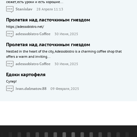
сюжет, есть уроки и есть хорошие...
Stanislav
28 Апреля 11:13
Пролетая над ласточкиным гнездом
https://adessobistro.net/
adessobistro Coffee
30 Июня, 2025
Пролетая над ласточкиным гнездом
Nestled in the heart of the city, Adessobistro is a charming coffee shop that
offers a warm and inviting...
adessobistro Coffee
30 Июня, 2025
Едоки картофеля
Cупер!
ivan.dalmatov.88
09 Февраля, 2025